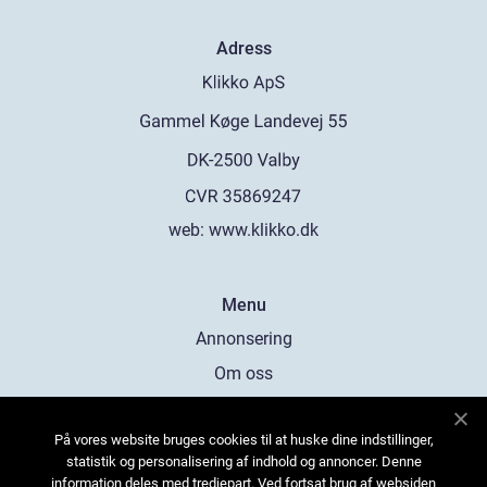
Adress
web:
www.klikko.dk
Menu
Annonsering
Om oss
Cookies
På vores website bruges cookies til at huske dine indstillinger,
Kontakta oss
statistik og personalisering af indhold og annoncer. Denne
Sitemap
information deles med tredjepart. Ved fortsat brug af websiden