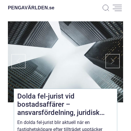
PENGAVÄRLDEN.
se
Dolda fel-jurist vid
bostadsaffärer –
ansvarsfördelning, juridisk
prövning och hantering av
En dolda fel-jurist blir aktuell när en
fastighetstvister
fastighetsköpare efter tillträdet upptäcker