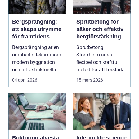
Bergsprängning:
Sprutbetong för
att skapa utrymme
säker och effektiv
för framtidens
bergförstärkning
infrastruktur
Bergsprängning är en
Sprutbetong
oumbärlig teknik inom
Stockholm är en
modern byggnation
flexibel och kraftfull
och infrastrukturella
metod för att förstärka
fr...
berg,...
04 april 2026
15 mars 2026
Bokföring alvesta
Interim life science