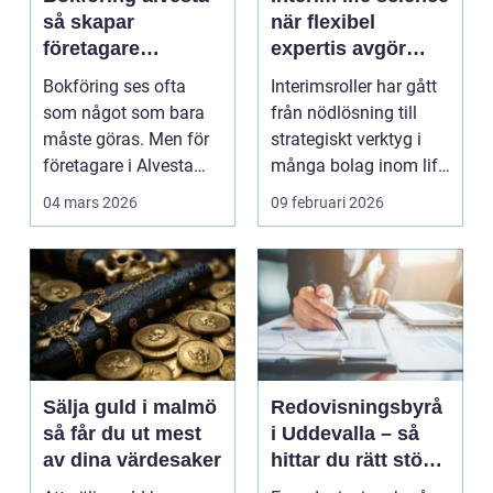
så skapar
när flexibel
företagare
expertis avgör
trygghet och
takten
Bokföring ses ofta
Interimsroller har gått
kontroll i vardagen
som något som bara
från nödlösning till
måste göras. Men för
strategiskt verktyg i
företagare i Alvesta
många bolag inom life
kan en genomtänkt
science. Nä...
04 mars 2026
09 februari 2026
bo...
Sälja guld i malmö
Redovisningsbyrå
så får du ut mest
i Uddevalla – så
av dina värdesaker
hittar du rätt stöd
för företagets