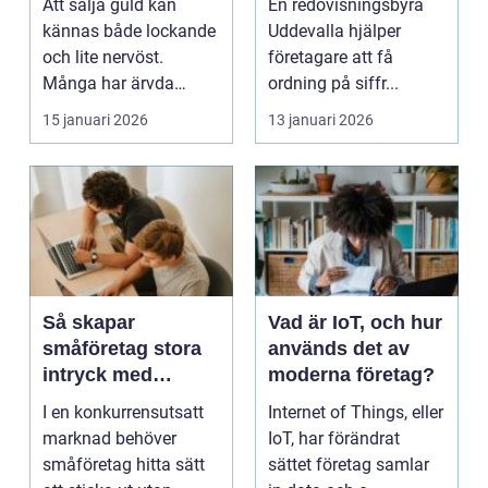
Att sälja guld kan
En redovisningsbyrå
ekonomi
kännas både lockande
Uddevalla hjälper
och lite nervöst.
företagare att få
Många har ärvda
ordning på siffr...
smycken, gamla
15 januari 2026
13 januari 2026
släktklenod...
Så skapar
Vad är IoT, och hur
småföretag stora
används det av
intryck med
moderna företag?
kreativ
I en konkurrensutsatt
Internet of Things, eller
marknadsföring
marknad behöver
IoT, har förändrat
småföretag hitta sätt
sättet företag samlar