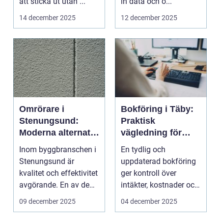
att sticka ut utan ...
in data och o...
14 december 2025
12 december 2025
Omrörare i
Bokföring i Täby:
Stenungsund:
Praktisk
Moderna alternativ
vägledning för
för betong
lokala företag
Inom byggbranschen i
En tydlig och
Stenungsund är
uppdaterad bokföring
kvalitet och effektivitet
ger kontroll över
avgörande. En av de
intäkter, kostnader och
mest fun...
skatt, o...
09 december 2025
04 december 2025