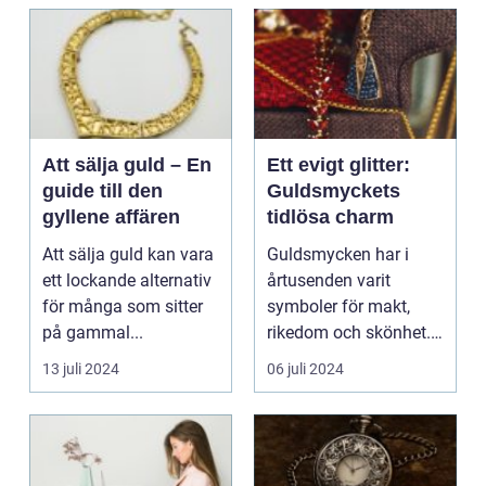
Att sälja guld – En
Ett evigt glitter:
guide till den
Guldsmyckets
gyllene affären
tidlösa charm
Att sälja guld kan vara
Guldsmycken har i
ett lockande alternativ
årtusenden varit
för många som sitter
symboler för makt,
på gammal...
rikedom och skönhet.
Frå...
13 juli 2024
06 juli 2024