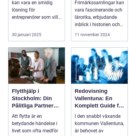
kan vara en smidig
Frimärkssamlingar kan
Samlingar
lösning för
vara fascinerande och
entreprenörer som vill
lärorika, erbjudande
starta...
inblick i historien och
k...
30 januari 2025
11 november 2024
Flytthjälp i
Redovisning
Stockholm: Din
Vallentuna: En
Pålitliga Partner
Komplett Guide för
Vid Flytt
Företag och
Att flytta är en
I den snabbt växande
Privatpersoner
betydande händelse i
kommunen Vallentuna,
livet som ofta medför
är behovet av