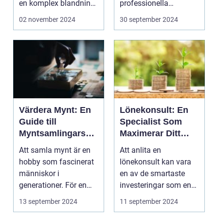
en komplex blandning
professionella
av f...
redovisningstjä...
02 november 2024
30 september 2024
Värdera Mynt: En
Lönekonsult: En
Guide till
Specialist Som
Myntsamlingars
Maximerar Ditt
Värde
Företags Potential
Att samla mynt är en
Att anlita en
hobby som fascinerat
lönekonsult kan vara
människor i
en av de smartaste
generationer. För en
investeringar som en
del ä...
småföreta...
13 september 2024
11 september 2024