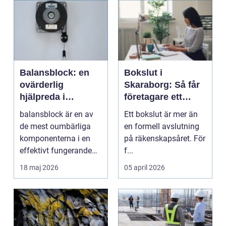
Balansblock: en
Bokslut i
ovärderlig
Skaraborg: Så får
hjälpreda i
företagare ett
verkstadsmiljöer
tryggt avslut på
balansblock är en av
Ett bokslut är mer än
året
de mest oumbärliga
en formell avslutning
komponenterna i en
på räkenskapsåret. För
effektivt fungerande
f...
verkstad. De underlä...
18 maj 2026
05 april 2026