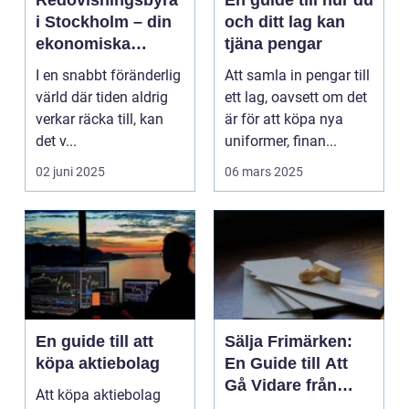
Redovisningsbyrå
En guide till hur du
i Stockholm – din
och ditt lag kan
ekonomiska
tjäna pengar
partner
I en snabbt föränderlig
Att samla in pengar till
värld där tiden aldrig
ett lag, oavsett om det
verkar räcka till, kan
är för att köpa nya
det v...
uniformer, finan...
02 juni 2025
06 mars 2025
En guide till att
Sälja Frimärken:
köpa aktiebolag
En Guide till Att
Gå Vidare från
Att köpa aktiebolag
Dina Kära