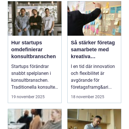
Hur startups
Så stärker företag
omdefinierar
samarbete med
konsultbranschen
kreativa
workshops
Startups förändrar
I en tid där innovation
snabbt spelplanen i
och flexibilitet är
konsultbranschen.
avgörande för
Traditionella konsulter
företagsframg&ari...
har l&aum...
19 november 2025
18 november 2025