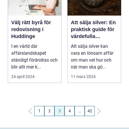
Välj rätt byrå för
Att sälja silver: En
redovisning i
praktisk guide för
Huddinge
värdefulla
försäljningar i
I en värld där
Att sälja silver kan
Stockholm
affärslandskapet
vara en lönsam affär
ständigt förändras och
om man vet hur och
blir allt mer k...
när man ska gö...
24 april 2024
11 mars 2024
1
2
3
4
…
42