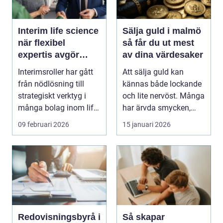
Interim life science
Sälja guld i malmö
när flexibel
så får du ut mest
expertis avgör
av dina värdesaker
takten
Interimsroller har gått
Att sälja guld kan
från nödlösning till
kännas både lockande
strategiskt verktyg i
och lite nervöst. Många
många bolag inom life
har ärvda smycken,
science. Nä...
gamla släktklenod...
09 februari 2026
15 januari 2026
Redovisningsbyrå i
Så skapar