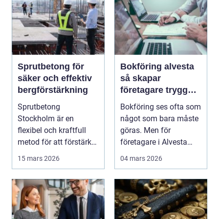
Sprutbetong för
Bokföring alvesta
säker och effektiv
så skapar
bergförstärkning
företagare trygghet
och kontroll i
Sprutbetong
Bokföring ses ofta som
vardagen
Stockholm är en
något som bara måste
flexibel och kraftfull
göras. Men för
metod för att förstärka
företagare i Alvesta
berg,...
kan en genomtänkt
15 mars 2026
04 mars 2026
bo...