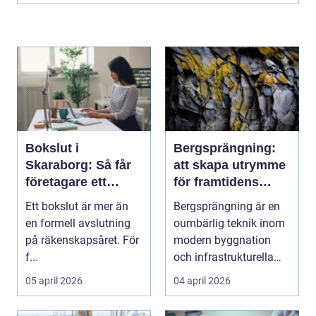
Bokslut i
Bergsprängning:
Skaraborg: Så får
att skapa utrymme
företagare ett
för framtidens
tryggt avslut på
infrastruktur
Ett bokslut är mer än
Bergsprängning är en
året
en formell avslutning
oumbärlig teknik inom
på räkenskapsåret. För
modern byggnation
f...
och infrastrukturella
fr...
05 april 2026
04 april 2026