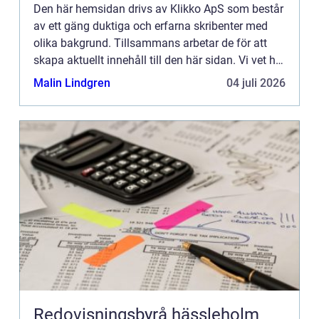
prövning och hantering av
Den här hemsidan drivs av Klikko ApS som består
fastighetstvister
av ett gäng duktiga och erfarna skribenter med
olika bakgrund. Tillsammans arbetar de för att
skapa aktuellt innehåll till den här sidan. Vi vet hur
utmanande det är att läsa och genomgå en
Malin Lindgren
04 juli 2026
massa olika ...
Redovisningsbyrå hässleholm