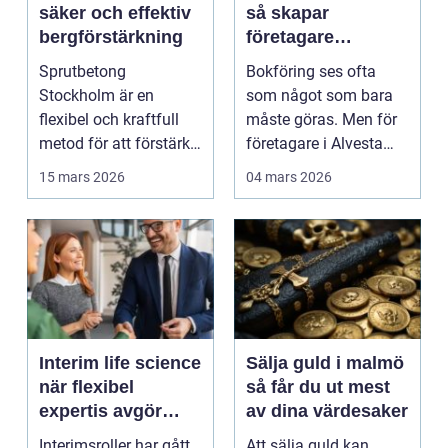
säker och effektiv
så skapar
bergförstärkning
företagare
trygghet och
Sprutbetong
Bokföring ses ofta
kontroll i vardagen
Stockholm är en
som något som bara
flexibel och kraftfull
måste göras. Men för
metod för att förstärka
företagare i Alvesta
berg,...
kan en genomtänkt
15 mars 2026
04 mars 2026
bo...
Interim life science
Sälja guld i malmö
när flexibel
så får du ut mest
expertis avgör
av dina värdesaker
takten
Interimsroller har gått
Att sälja guld kan