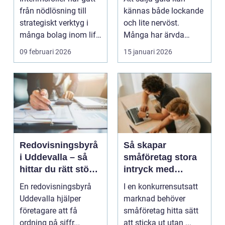
från nödlösning till
kännas både lockande
strategiskt verktyg i
och lite nervöst.
många bolag inom life
Många har ärvda
science. Nä...
smycken, gamla
09 februari 2026
15 januari 2026
släktklenod...
Redovisningsbyrå
Så skapar
i Uddevalla – så
småföretag stora
hittar du rätt stöd
intryck med
för företagets
kreativ
En redovisningsbyrå
I en konkurrensutsatt
ekonomi
marknadsföring
Uddevalla hjälper
marknad behöver
företagare att få
småföretag hitta sätt
ordning på siffr...
att sticka ut utan ...