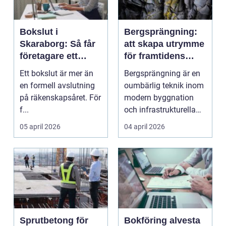
Bokslut i
Bergsprängning:
Skaraborg: Så får
att skapa utrymme
företagare ett
för framtidens
tryggt avslut på
infrastruktur
Ett bokslut är mer än
Bergsprängning är en
året
en formell avslutning
oumbärlig teknik inom
på räkenskapsåret. För
modern byggnation
f...
och infrastrukturella
fr...
05 april 2026
04 april 2026
Sprutbetong för
Bokföring alvesta