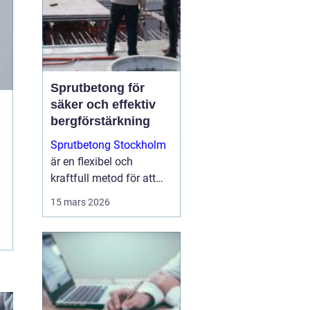
Sprutbetong för
säker och effektiv
bergförstärkning
Sprutbetong Stockholm
är en flexibel och
kraftfull metod för att
förstärka berg, reparera
15 mars 2026
skadad betong och
skapa hållba...