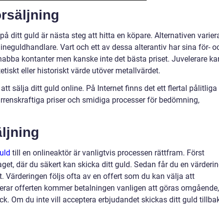
örsäljning
 ditt guld är nästa steg att hitta en köpare. Alternativen varier
lineguldhandlare. Vart och ett av dessa alterantiv har sina för- o
abba kontanter men kanske inte det bästa priset. Juvelerare ka
etiskt eller historiskt värde utöver metallvärdet.
t sälja ditt guld online. På Internet finns det ett flertal pålitliga
renskraftiga priser och smidiga processer för bedömning,
ljning
guld
till en onlineaktör är vanligtvis processen rättfram. Först
aget, där du säkert kan skicka ditt guld. Sedan får du en värderi
t. Värderingen följs ofta av en offert som du kan välja att
terar offerten kommer betalningen vanligen att göras omgående,
k. Om du inte vill acceptera erbjudandet skickas ditt guld tillba