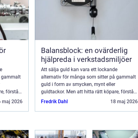
ör
Balansblock: en ovärderlig
hjälpreda i verkstadsmiljöer
de
Att sälja guld kan vara ett lockande
på gammalt
alternativ för många som sitter på gammalt
guld i form av smycken, mynt eller
e, förstå
guldtackor. Men att hitta rätt köpare, förstå
..
marknadsvärdet och se till att få b...
6 maj 2026
Fredrik Dahl
18 maj 2026