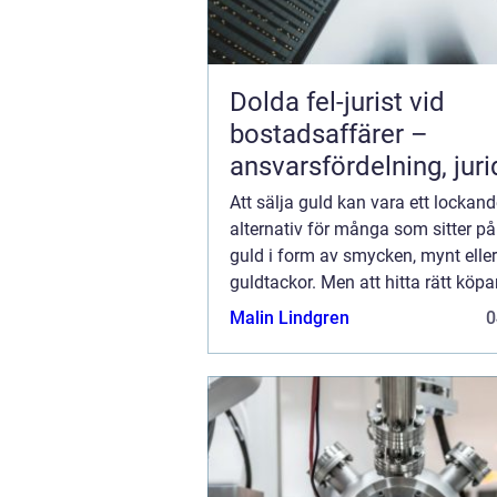
Dolda fel-jurist vid
bostadsaffärer –
ansvarsfördelning, juri
prövning och hanterin
Att sälja guld kan vara ett lockan
fastighetstvister
alternativ för många som sitter 
guld i form av smycken, mynt eller
guldtackor. Men att hitta rätt köpar
marknadsvärdet och se till att få b.
Malin Lindgren
0