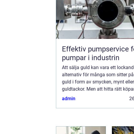
Effektiv pumpservice f
pumpar i industrin
Att sälja guld kan vara ett lockan
alternativ för många som sitter 
guld i form av smycken, mynt eller
guldtackor. Men att hitta rätt köpar
marknadsvärdet och se till att få b.
admin
2