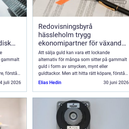
Redovisningsbyrå
hässleholm trygg
disk
ekonomipartner för växande
g av
företag
de
Att sälja guld kan vara ett lockande
på gammalt
alternativ för många som sitter på gammalt
guld i form av smycken, mynt eller
e, förstå
guldtackor. Men att hitta rätt köpare, förstå
..
marknadsvärdet och se till att få b...
4 juli 2026
Elias Hedin
30 juni 2026