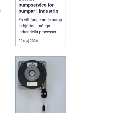
pumpservice för
t
pumpar i industrin
En väl fungerande pump
är hjärtat i många
industriella processer.
När flödet stannar,
26 maj 2026
stannar ofta hela
produktionen. Därför
spelar regelbunden
pumpserv...