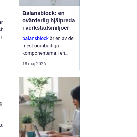
Balansblock: en
ovärderlig hjälpreda
ar
i verkstadsmiljöer
ch
n
balansblock
är en av de
mest oumbärliga
komponenterna i en
effektivt fungerande
18 maj 2026
verkstad. De underlättar
inte bara arbetet för
operatörerna, utan
maximerar också
produktionseffektivi...
ng
ka