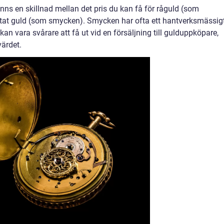
 finns en skillnad mellan det pris du kan få för råguld (som
betat guld (som smycken). Smycken har ofta ett hantverksmässig
an vara svårare att få ut vid en försäljning till gulduppköpare,
värdet.