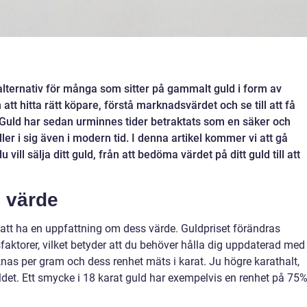
 alternativ för många som sitter på gammalt guld i form av
tt hitta rätt köpare, förstå marknadsvärdet och se till att få
. Guld har sedan urminnes tider betraktats som en säker och
ller i sig även i modern tid. I denna artikel kommer vi att gå
vill sälja ditt guld, från att bedöma värdet på ditt guld till att
 värde
gt att ha en uppfattning om dess värde. Guldpriset förändras
aktorer, vilket betyder att du behöver hålla dig uppdaterad med
äknas per gram och dess renhet mäts i karat. Ju högre karathalt,
ldet. Ett smycke i 18 karat guld har exempelvis en renhet på 75%