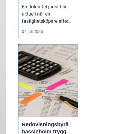
juridisk prövning
En dolda fel-jurist blir
och hantering av
aktuell när en
fastighetstvister
fastighetsköpare efter
tillträdet upptäcker
04 juli 2026
brister som inte varit
kända eller möjliga att
upptäcka vid köpet. Det
kan röra sig om
konstruktionsfel,
fuktproblem elle...
Redovisningsbyrå
hässleholm trygg