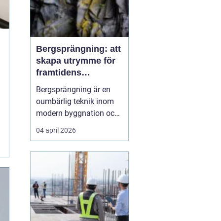
Bergsprängning: att
skapa utrymme för
framtidens
infrastruktur
Bergsprängning är en
oumbärlig teknik inom
modern byggnation och
infrastrukturella
04 april 2026
framsteg. När det krävs
att skära genom hårt
berg för att bana väg för
vägar, tunnlar eller
fundament, så...