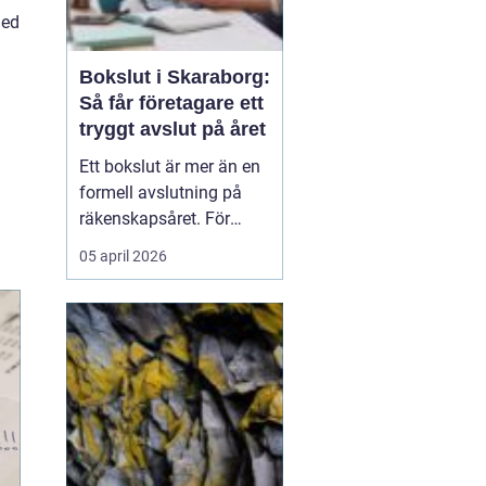
med
Bokslut i Skaraborg:
Så får företagare ett
tryggt avslut på året
Ett bokslut är mer än en
formell avslutning på
räkenskapsåret. För
företagare i Skaraborg
05 april 2026
fungerar det som ett
kvitto på hur
verksamheten mår, vilka
satsningar som lönat sig
och var riskerna finns...