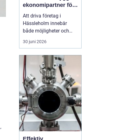
ekonomipartner för
växande företag
Att driva företag i
Hässleholm innebär
både möjligheter och
ansvar. Särskilt
30 juni 2026
ekonomin kräver
uppmärksamhet varje
dag: verifikationer ska
bokföras, löner betalas
ut, skatter räknas ut och
rapporter lämnas in i tid.
Många företagare
märker förr eller s...
,
Effektiv