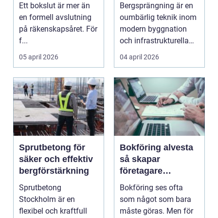
tryggt avslut på
infrastruktur
Ett bokslut är mer än
Bergsprängning är en
året
en formell avslutning
oumbärlig teknik inom
på räkenskapsåret. För
modern byggnation
f...
och infrastrukturella
fr...
05 april 2026
04 april 2026
Sprutbetong för
Bokföring alvesta
säker och effektiv
så skapar
bergförstärkning
företagare
trygghet och
Sprutbetong
Bokföring ses ofta
kontroll i vardagen
Stockholm är en
som något som bara
flexibel och kraftfull
måste göras. Men för