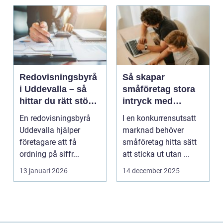
Redovisningsbyrå
Så skapar
i Uddevalla – så
småföretag stora
hittar du rätt stöd
intryck med
för företagets
kreativ
En redovisningsbyrå
I en konkurrensutsatt
ekonomi
marknadsföring
Uddevalla hjälper
marknad behöver
företagare att få
småföretag hitta sätt
ordning på siffr...
att sticka ut utan ...
13 januari 2026
14 december 2025