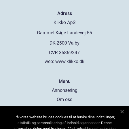
Adress
web:
www.klikko.dk
Menu
Annonsering
Om oss
Cookies
På vores website bruges cookies til at huske dine indstillinger,
Kontakta oss
statistik og personalisering af indhold og annoncer. Denne
Sitemap
information deles med tredjepart. Ved fortsat brug af websiden