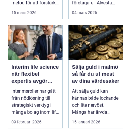
metod för att förstärka
företagare i Alvesta
berg,...
kan en genomtänkt
15 mars 2026
04 mars 2026
bo...
Interim life science
Sälja guld i malmö
när flexibel
så får du ut mest
expertis avgör
av dina värdesaker
takten
Interimsroller har gått
Att sälja guld kan
från nödlösning till
kännas både lockande
strategiskt verktyg i
och lite nervöst.
många bolag inom life
Många har ärvda
science. Nä...
smycken, gamla
09 februari 2026
15 januari 2026
släktklenod...