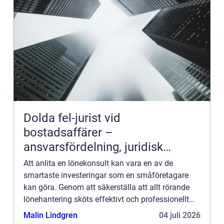
Dolda fel-jurist vid
bostadsaffärer –
ansvarsfördelning, juridisk
prövning och hantering av
Att anlita en lönekonsult kan vara en av de
fastighetstvister
smartaste investeringar som en småföretagare
kan göra. Genom att säkerställa att allt rörande
lönehantering sköts effektivt och professionellt
hjälper en l...
Malin Lindgren
04 juli 2026