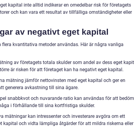
get kapital inte alltid indikerar en omedelbar risk för företagets
orer och kan vara ett resultat av tillfälliga omständigheter eller
gar av negativt eget kapital
n flera kvantitativa metoder användas. Här är några vanliga
tning av företagets totala skulder som andel av dess eget kapit
rre är risken för att företaget kan ha negativt eget kapital.
enna mätning jämför nettovinsten med eget kapital och ger en
t generera avkastning till sina ägare.
xempel snabbkvot och nuvarande ratio kan användas för att bedö
ga i förhållande till sina kortfristiga skulder.
a mätningar kan intressenter och investerare avgöra om ett
t kapital och vidta lämpliga åtgärder för att mildra riskerna eller