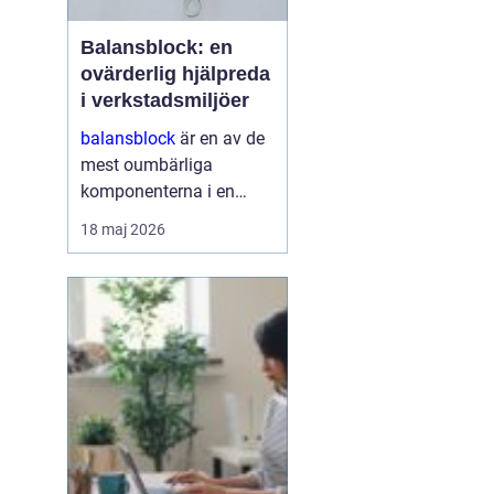
Balansblock: en
ovärderlig hjälpreda
i verkstadsmiljöer
balansblock
är en av de
mest oumbärliga
komponenterna i en
effektivt fungerande
18 maj 2026
verkstad. De underlättar
inte bara arbetet för
operatörerna, utan
maximerar också
produktionseffektivi...