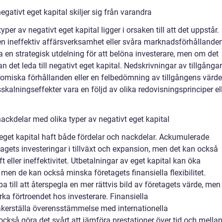
gativt eget kapital skiljer sig från varandra
per av negativt eget kapital ligger i orsaken till att det uppstår.
n ineffektiv affärsverksamhet eller svåra marknadsförhållanden
a en strategisk utdelning för att belöna investerare, men om det
n det leda till negativt eget kapital. Nedskrivningar av tillgångar
nomiska förhållanden eller en felbedömning av tillgångens värde
skalningseffekter vara en följd av olika redovisningsprinciper el
ackdelar med olika typer av negativt eget kapital
vt eget kapital haft både fördelar och nackdelar. Ackumulerade
etagets investeringar i tillväxt och expansion, men det kan också
 eller ineffektivitet. Utbetalningar av eget kapital kan öka
 men de kan också minska företagets finansiella flexibilitet.
a till att återspegla en mer rättvis bild av företagets värde, men
a förtroendet hos investerare. Finansiella
äkerställa överensstämmelse med internationella
ckså göra det svårt att jämföra prestationer över tid och mella