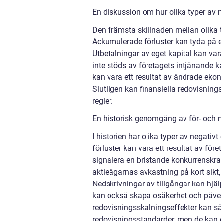
En diskussion om hur olika typer av ne
Den främsta skillnaden mellan olika ty
Ackumulerade förluster kan tyda på e
Utbetalningar av eget kapital kan var
inte stöds av företagets intjänande ka
kan vara ett resultat av ändrade eko
Slutligen kan finansiella redovisnings
regler.
En historisk genomgång av för- och n
I historien har olika typer av negati
förluster kan vara ett resultat av för
signalera en bristande konkurrenskraft
aktieägarnas avkastning på kort sikt,
Nedskrivningar av tillgångar kan hjälp
kan också skapa osäkerhet och påverk
redovisningsskalningseffekter kan s
redovisningsstandarder, men de kan o