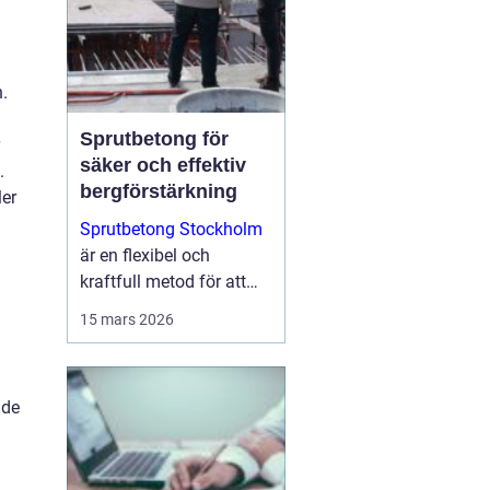
.
Sprutbetong för
säker och effektiv
.
bergförstärkning
ler
Sprutbetong Stockholm
är en flexibel och
kraftfull metod för att
förstärka berg, reparera
15 mars 2026
skadad betong och
skapa hållba...
 de
n