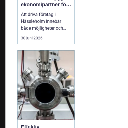
ekonomipartner för
växande företag
Att driva företag i
Hässleholm innebär
både möjligheter och
ansvar. Särskilt
30 juni 2026
ekonomin kräver
uppmärksamhet varje
dag: verifikationer ska
bokföras, löner betalas
ut, skatter räknas ut och
rapporter lämnas in i tid.
Många företagare
märker förr eller s...
Effektiv