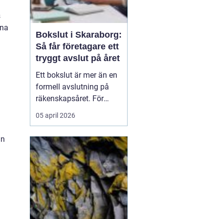
s
nna
Bokslut i Skaraborg:
Så får företagare ett
tryggt avslut på året
Ett bokslut är mer än en
formell avslutning på
räkenskapsåret. För
företagare i Skaraborg
05 april 2026
fungerar det som ett
kvitto på hur
an
verksamheten mår, vilka
satsningar som lönat sig
och var riskerna finns...