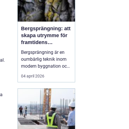
Bergsprängning: att
skapa utrymme för
framtidens
infrastruktur
Bergsprängning är en
oumbärlig teknik inom
al.
modern byggnation och
infrastrukturella
04 april 2026
framsteg. När det krävs
att skära genom hårt
berg för att bana väg för
ma
vägar, tunnlar eller
fundament, så...