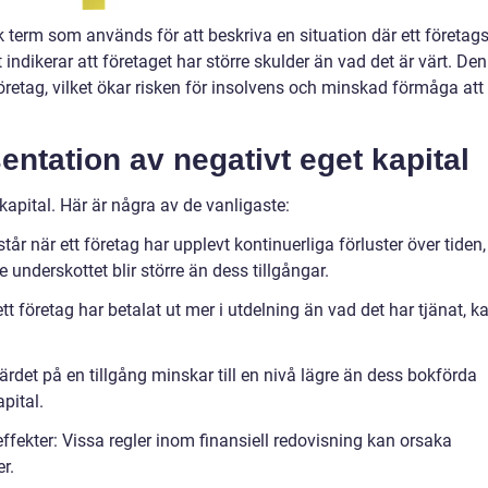
 term som används för att beskriva en situation där ett företag
t indikerar att företaget har större skulder än vad det är värt. De
öretag, vilket ökar risken för insolvens och minskad förmåga att
ntation av negativt eget kapital
 kapital. Här är några av de vanligaste:
år när ett företag har upplevt kontinuerliga förluster över tiden,
e underskottet blir större än dess tillgångar.
tt företag har betalat ut mer i utdelning än vad det har tjänat, k
ärdet på en tillgång minskar till en nivå lägre än dess bokförda
apital.
ffekter: Vissa regler inom finansiell redovisning kan orsaka
r.