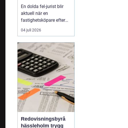
juridisk prövning
En dolda fel-jurist blir
och hantering av
aktuell när en
fastighetstvister
fastighetsköpare efter
tillträdet upptäcker
04 juli 2026
brister som inte varit
kända eller möjliga att
upptäcka vid köpet. Det
kan röra sig om
konstruktionsfel,
fuktproblem elle...
Redovisningsbyrå
hässleholm trygg