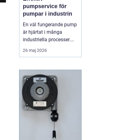
pumpservice för
pumpar i industrin
En väl fungerande pump
är hjärtat i många
industriella processer.
När flödet stannar,
26 maj 2026
stannar ofta hela
produktionen. Därför
spelar regelbunden
pumpserv...