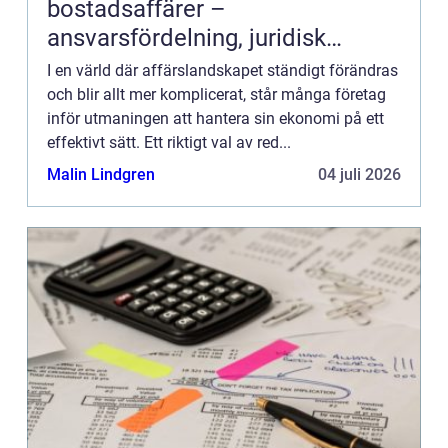
bostadsaffärer –
ansvarsfördelning, juridisk
prövning och hantering av
I en värld där affärslandskapet ständigt förändras
fastighetstvister
och blir allt mer komplicerat, står många företag
inför utmaningen att hantera sin ekonomi på ett
effektivt sätt. Ett riktigt val av red...
Malin Lindgren
04 juli 2026