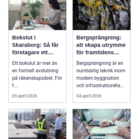
Bokslut i
Bergsprängning:
Skaraborg: Så får
att skapa utrymme
företagare ett
för framtidens
tryggt avslut på
infrastruktur
Ett bokslut är mer än
Bergsprängning är en
året
en formell avslutning
oumbärlig teknik inom
på räkenskapsåret. För
modern byggnation
f...
och infrastrukturella
fr...
05 april 2026
04 april 2026