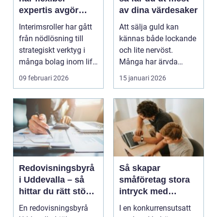
expertis avgör
av dina värdesaker
takten
Interimsroller har gått
Att sälja guld kan
från nödlösning till
kännas både lockande
strategiskt verktyg i
och lite nervöst.
många bolag inom life
Många har ärvda
science. Nä...
smycken, gamla
09 februari 2026
15 januari 2026
släktklenod...
Redovisningsbyrå
Så skapar
i Uddevalla – så
småföretag stora
hittar du rätt stöd
intryck med
för företagets
kreativ
En redovisningsbyrå
I en konkurrensutsatt
ekonomi
marknadsföring