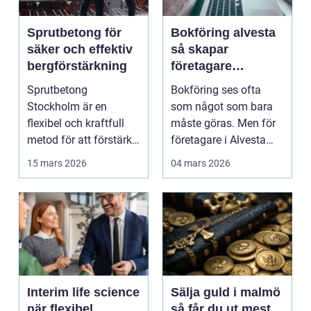
Sprutbetong för
Bokföring alvesta
säker och effektiv
så skapar
bergförstärkning
företagare
trygghet och
Sprutbetong
Bokföring ses ofta
kontroll i vardagen
Stockholm är en
som något som bara
flexibel och kraftfull
måste göras. Men för
metod för att förstärka
företagare i Alvesta
berg,...
kan en genomtänkt
15 mars 2026
04 mars 2026
bo...
Interim life science
Sälja guld i malmö
när flexibel
så får du ut mest