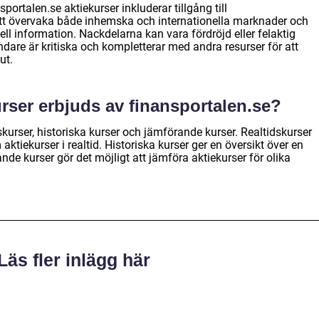
ortalen.se aktiekurser inkluderar tillgång till
att övervaka både inhemska och internationella marknader och
iell information. Nackdelarna kan vara fördröjd eller felaktig
ändare är kritiska och kompletterar med andra resurser för att
ut.
urser erbjuds av finansportalen.se?
skurser, historiska kurser och jämförande kurser. Realtidskurser
ktiekurser i realtid. Historiska kurser ger en översikt över en
nde kurser gör det möjligt att jämföra aktiekurser för olika
Läs fler inlägg här