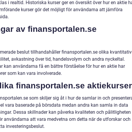
s i realtid. Historiska kurser ger en översikt över hur en aktie h
ämförande kurser gör det möjligt för användarna att jämföra
sida.
gar av finansportalen.se
rmerade beslut tillhandahåller finansportalen.se olika kvantitati
litet, avkastning över tid, handelsvolym och andra nyckeltal.
kan användarna få en bättre förståelse för hur en aktie har
torer som kan vara involverade.
lika finansportalen.se aktiekurser
ansportalen.se som skiljer sig åt i hur de samlar in och presenter
mpel vara baserade på börsdata medan andra kan samla in data
ningar. Dessa skillnader kan påverka kvaliteten och pålitligheten
 för användarna att vara medvetna om detta när de utforskar och
tta investeringsbeslut.