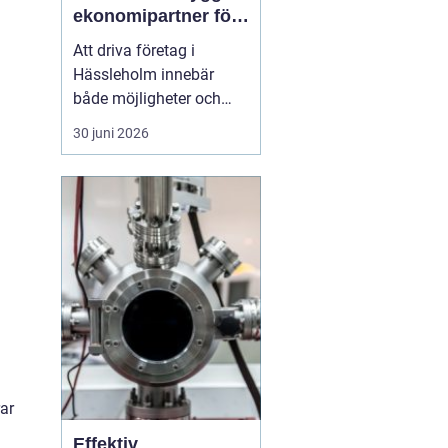
ekonomipartner för
växande företag
Att driva företag i
Hässleholm innebär
både möjligheter och
ansvar. Särskilt
30 juni 2026
ekonomin kräver
uppmärksamhet varje
dag: verifikationer ska
bokföras, löner betalas
ut, skatter räknas ut och
rapporter lämnas in i tid.
Många företagare
märker förr eller s...
ar
Effektiv