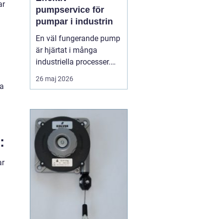
ar
pumpservice för
pumpar i industrin
En väl fungerande pump
är hjärtat i många
industriella processer.
När flödet stannar,
26 maj 2026
stannar ofta hela
va
produktionen. Därför
spelar regelbunden
pumpserv...
:
ar