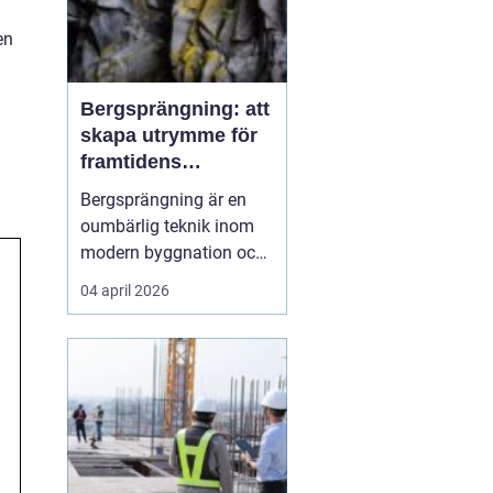
en
Bergsprängning: att
skapa utrymme för
framtidens
infrastruktur
Bergsprängning är en
oumbärlig teknik inom
modern byggnation och
infrastrukturella
04 april 2026
framsteg. När det krävs
att skära genom hårt
berg för att bana väg för
vägar, tunnlar eller
fundament, så...