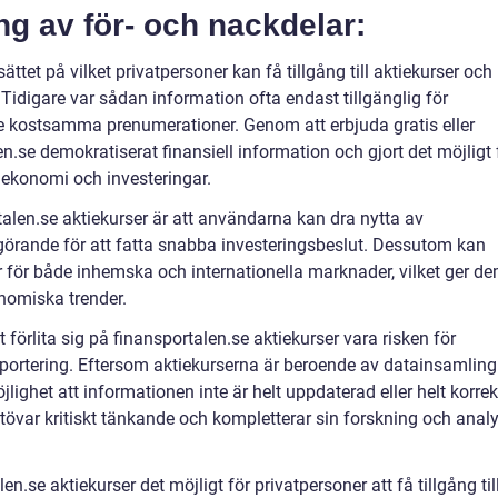
g av för- och nackdelar:
ättet på vilket privatpersoner kan få tillgång till aktiekurser och
Tidigare var sådan information ofta endast tillgänglig för
vde kostsamma prenumerationer. Genom att erbjuda gratis eller
n.se demokratiserat finansiell information och gjort det möjligt 
n ekonomi och investeringar.
alen.se aktiekurser är att användarna kan dra nytta av
görande för att fatta snabba investeringsbeslut. Dessutom kan
er för både inhemska och internationella marknader, vilket ger d
onomiska trender.
förlita sig på finansportalen.se aktiekurser vara risken för
apportering. Eftersom aktiekurserna är beroende av datainsamling
ighet att informationen inte är helt uppdaterad eller helt korrek
utövar kritiskt tänkande och kompletterar sin forskning och anal
se aktiekurser det möjligt för privatpersoner att få tillgång til