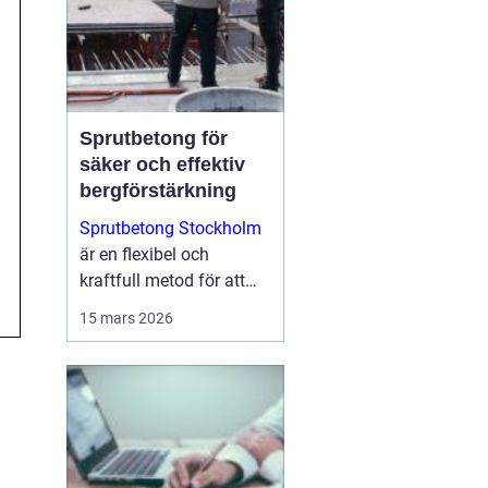
Sprutbetong för
säker och effektiv
bergförstärkning
Sprutbetong Stockholm
är en flexibel och
kraftfull metod för att
förstärka berg, reparera
15 mars 2026
skadad betong och
skapa hållba...