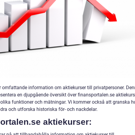
r omfattande information om aktiekurser till privatpersoner. De
sentera en djupgående översikt över finansportalen.se aktiekurs
olika funktioner och mätningar. Vi kommer också att granska h
andra och utforska historiska för- och nackdelar.
ortalen.se aktiekurser:
ar på att tillhandahålla information om aktiekurser till