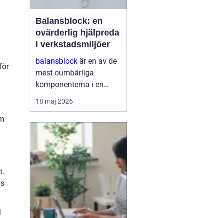
Balansblock: en
ovärderlig hjälpreda
i verkstadsmiljöer
balansblock
är en av de
för
mest oumbärliga
komponenterna i en
effektivt fungerande
18 maj 2026
verkstad. De underlättar
em
inte bara arbetet för
operatörerna, utan
maximerar också
produktionseffektivi...
t.
ys
l