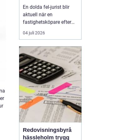
juridisk prövning
En dolda fel-jurist blir
och hantering av
aktuell när en
fastighetstvister
fastighetsköpare efter
tillträdet upptäcker
04 juli 2026
brister som inte varit
kända eller möjliga att
upptäcka vid köpet. Det
kan röra sig om
konstruktionsfel,
fuktproblem elle...
nna
er
ur
Redovisningsbyrå
hässleholm trygg