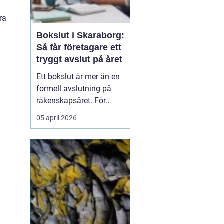
ra
Bokslut i Skaraborg:
Så får företagare ett
tryggt avslut på året
Ett bokslut är mer än en
formell avslutning på
räkenskapsåret. För
företagare i Skaraborg
05 april 2026
fungerar det som ett
kvitto på hur
verksamheten mår, vilka
satsningar som lönat sig
och var riskerna finns...