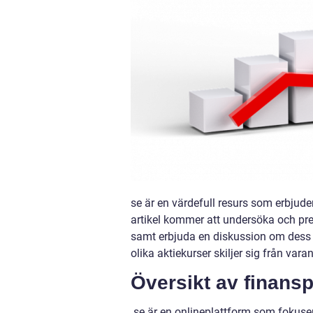
se är en värdefull resurs som erbjude
artikel kommer att undersöka och pre
samt erbjuda en diskussion om dess 
olika aktiekurser skiljer sig från var
Översikt av finansp
.se är en onlineplattform som fokuser