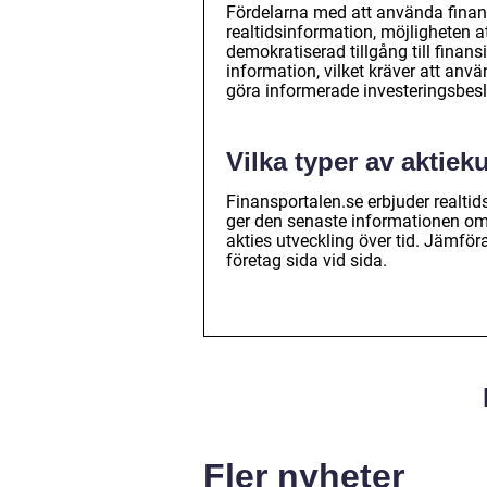
Fördelarna med att använda finansp
realtidsinformation, möjligheten 
demokratiserad tillgång till finans
information, vilket kräver att anv
göra informerade investeringsbesl
Vilka typer av aktiek
Finansportalen.se erbjuder realtid
ger den senaste informationen om a
akties utveckling över tid. Jämföra
företag sida vid sida.
Fler nyheter