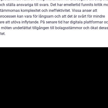
och ställa ansvariga till svars. Det har emellertid funnits kritik m
tämmornas komplexitet och ineffektivitet. Vissa anser att
processen kan vara för långsam och att det är svårt för mindre
re att utöva inflytande. På senare tid har digitala plattformar o
la möten underlättat tillgången till bolagsstämmor och ökat dera
tet.