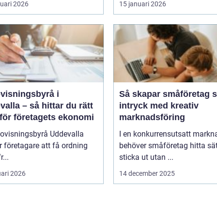
ruari 2026
15 januari 2026
visningsbyrå i
Så skapar småföretag s
alla – så hittar du rätt
intryck med kreativ
 för företagets ekonomi
marknadsföring
dovisningsbyrå Uddevalla
I en konkurrensutsatt markn
r företagare att få ordning
behöver småföretag hitta sät
r...
sticka ut utan ...
uari 2026
14 december 2025