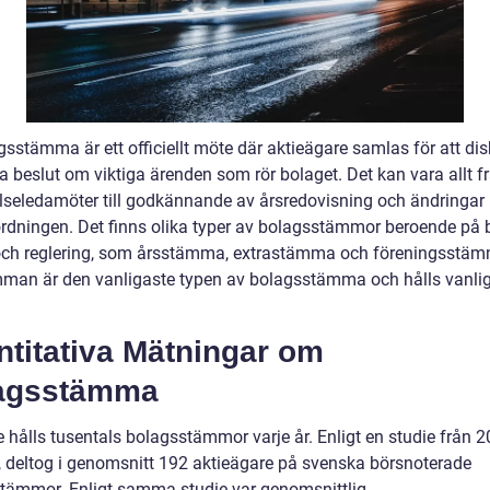
sstämma är ett officiellt möte där aktieägare samlas för att dis
a beslut om viktiga ärenden som rör bolaget. Det kan vara allt f
elseledamöter till godkännande av årsredovisning och ändringar 
rdningen. Det finns olika typer av bolagsstämmor beroende på 
och reglering, som årsstämma, extrastämma och föreningsstä
man är den vanligaste typen av bolagsstämma och hålls vanlig
ntitativa Mätningar om
agsstämma
e hålls tusentals bolagsstämmor varje år. Enligt en studie från 
e, deltog i genomsnitt 192 aktieägare på svenska börsnoterade
tämmor. Enligt samma studie var genomsnittlig