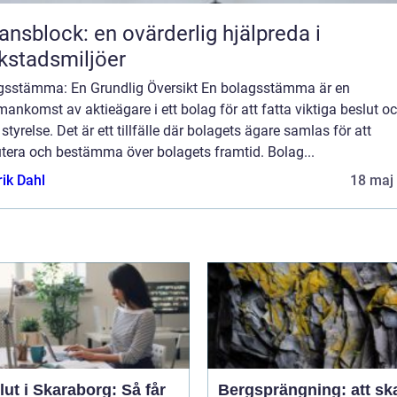
ansblock: en ovärderlig hjälpreda i
kstadsmiljöer
gsstämma: En Grundlig Översikt En bolagsstämma är en
nkomst av aktieägare i ett bolag för att fatta viktiga beslut o
 styrelse. Det är ett tillfälle där bolagets ägare samlas för att
utera och bestämma över bolagets framtid. Bolag...
rik Dahl
18 maj
ut i Skaraborg: Så får
Bergsprängning: att sk