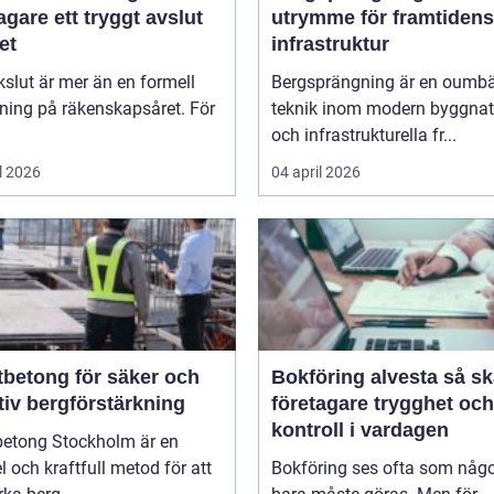
agare ett tryggt avslut
utrymme för framtidens
et
infrastruktur
kslut är mer än en formell
Bergsprängning är en oumbä
ning på räkenskapsåret. För
teknik inom modern byggnat
och infrastrukturella fr...
l 2026
04 april 2026
tbetong för säker och
Bokföring alvesta så skapar
tiv bergförstärkning
företagare trygghet och
kontroll i vardagen
betong Stockholm är en
el och kraftfull metod för att
Bokföring ses ofta som någ