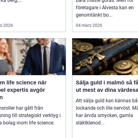
rka berg,...
bara måste göras. Men för
företagare i Alvesta kan en
genomtänkt bo...
s 2026
04 mars 2026
m life science när
Sälja guld i malmö så får du
bel expertis avgör
ut mest av dina värdes
en
Att sälja guld kan kännas b
msroller har gått från
lockande och lite nervöst. 
ning till strategiskt verktyg i
har ärvda smycken, gamla
 bolag inom life science.
släktklenod...