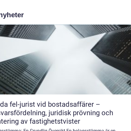
 nyheter
da fel-jurist vid bostadsaffärer –
varsfördelning, juridisk prövning och
tering av fastighetstvister
gsstämma: En Grundlig Översikt En bolagsstämma är en