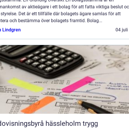
nkomst av aktieägare i ett bolag för att fatta viktiga beslut o
 styrelse. Det är ett tillfälle där bolagets ägare samlas för att
utera och bestämma över bolagets framtid. Bolag...
n Lindgren
04 jul
ovisningsbyrå hässleholm trygg