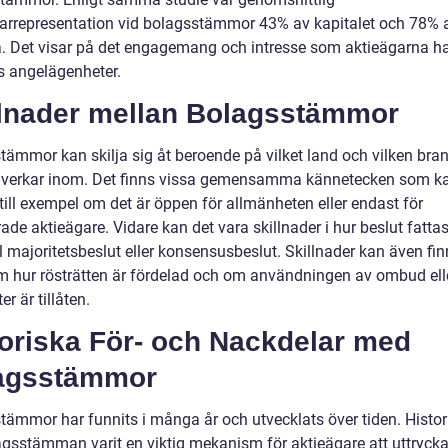
rarrepresentation vid bolagsstämmor 43% av kapitalet och 78% 
a. Det visar på det engagemang och intresse som aktieägarna ha
s angelägenheter.
llnader mellan Bolagsstämmor
tämmor kan skilja sig åt beroende på vilket land och vilken bra
 verkar inom. Det finns vissa gemensamma kännetecken som k
 till exempel om det är öppen för allmänheten eller endast för
rade aktieägare. Vidare kan det vara skillnader i hur beslut fattas, 
 majoritetsbeslut eller konsensusbeslut. Skillnader kan även fin
m hur rösträtten är fördelad och om användningen av ombud ell
er är tillåten.
toriska För- och Nackdelar med
agsstämmor
tämmor har funnits i många år och utvecklats över tiden. Histori
agsstämman varit en viktig mekanism för aktieägare att uttrycka