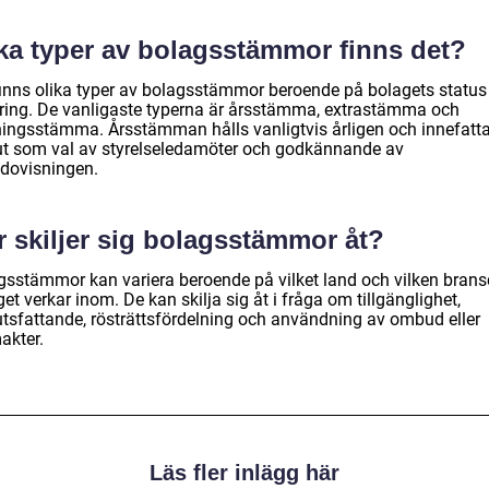
lka typer av bolagsstämmor finns det?
finns olika typer av bolagsstämmor beroende på bolagets status
ering. De vanligaste typerna är årsstämma, extrastämma och
ningsstämma. Årsstämman hålls vanligtvis årligen och innefatta
ut som val av styrelseledamöter och godkännande av
edovisningen.
r skiljer sig bolagsstämmor åt?
gsstämmor kan variera beroende på vilket land och vilken bran
et verkar inom. De kan skilja sig åt i fråga om tillgänglighet,
utsfattande, rösträttsfördelning och användning av ombud eller
akter.
Läs fler inlägg här