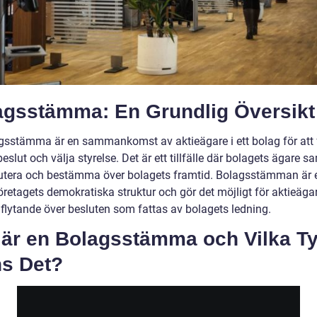
agsstämma: En Grundlig Översikt
gsstämma är en sammankomst av aktieägare i ett bolag för att 
beslut och välja styrelse. Det är ett tillfälle där bolagets ägare s
kutera och bestämma över bolagets framtid. Bolagsstämman är e
öretagets demokratiska struktur och gör det möjligt för aktieäga
nflytande över besluten som fattas av bolagets ledning.
 är en Bolagsstämma och Vilka T
ns Det?