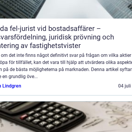
da fel-jurist vid bostadsaffärer –
varsfördelning, juridisk prövning och
tering av fastighetstvister
om det inte finns något definitivt svar på frågan om vilka aktie
öpa för tillfället, kan det vara till hjälp att utvärdera olika aspekte
n på de bästa möjligheterna på marknaden. Denna artikel syftar t
e en grundlig öve...
n Lindgren
04 jul