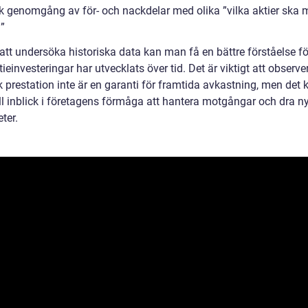
sk genomgång av för- och nackdelar med olika ”vilka aktier ska
”
tt undersöka historiska data kan man få en bättre förståelse fö
tieinvesteringar har utvecklats över tid. Det är viktigt att observe
k prestation inte är en garanti för framtida avkastning, men det 
ll inblick i företagens förmåga att hantera motgångar och dra ny
ter.