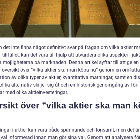
det inte finns något definitivt svar på frågan om vilka aktier m
 tillfället, kan det vara till hjälp att utvärdera olika aspekter i ja
 möjligheterna på marknaden. Denna artikel syftar till att ge en
g översikt över ”vilka aktier ska man köpa nu” genom en omfatt
tion av olika typer av aktier, kvantitativa mätningar, samt en di
lika alternativ skiljer sig åt och en historisk genomgång av för-
ar med olika aktieinvesteringar.
sikt över ”vilka aktier ska man 
ringar i aktier kan vara både spännande och lönsamt, men det är 
a väl informerad innan man gör sina val. Genom att analysera fö