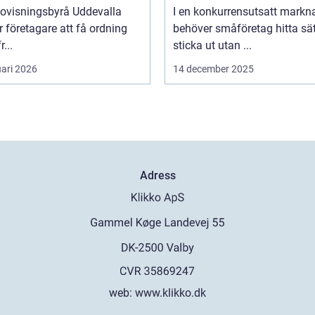
dovisningsbyrå Uddevalla
I en konkurrensutsatt markn
r företagare att få ordning
behöver småföretag hitta sät
r...
sticka ut utan ...
uari 2026
14 december 2025
Adress
web:
www.klikko.dk