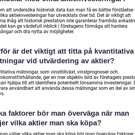
m att undersöka historisk data kan man få en bättre förståelse 
lika aktieinvesteringar har utvecklats över tid. Det är viktigt att
a ihåg att historisk prestation inte garanterar framtida avkastn
det kan ge värdefull inblick i företagens förmåga att hantera
ångar och dra nytta av möjligheter.
för är det viktigt att titta på kvantitativa
ningar vid utvärdering av aktier?
itativa mätningar, som vinsttillväxt, vinstprognoser och
inkomstförhållande, ger en mer objektiv bild av företagets prest
an hjälpa till att identifiera potentiellt lönsamma investeringar. 
vara användbart att använda dessa mätningar som en del av si
ys.
lka faktorer bör man överväga när man
jer vilka aktier man ska köpa?
man väljer vilka aktier man ska köpa bör man överväga faktore