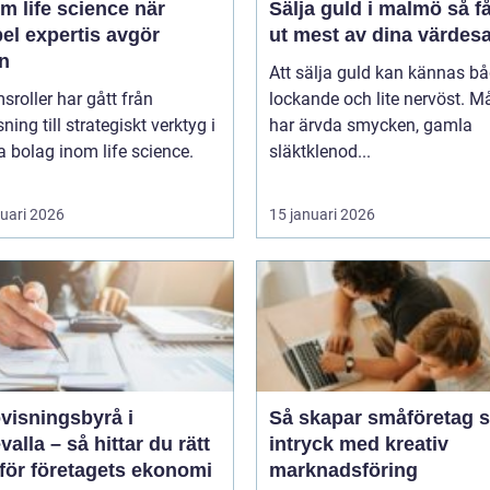
m life science när
Sälja guld i malmö så får du
bel expertis avgör
ut mest av dina värdes
en
Att sälja guld kan kännas b
msroller har gått från
lockande och lite nervöst. 
ning till strategiskt verktyg i
har ärvda smycken, gamla
 bolag inom life science.
släktklenod...
ruari 2026
15 januari 2026
visningsbyrå i
Så skapar småföretag s
alla – så hittar du rätt
intryck med kreativ
 för företagets ekonomi
marknadsföring