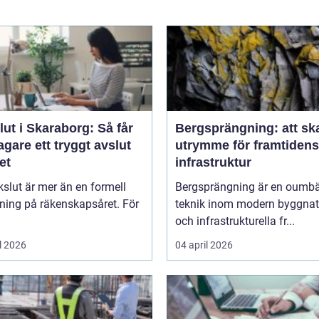
ut i Skaraborg: Så får
Bergsprängning: att sk
agare ett tryggt avslut
utrymme för framtidens
et
infrastruktur
kslut är mer än en formell
Bergsprängning är en oumbä
ning på räkenskapsåret. För
teknik inom modern byggnat
och infrastrukturella fr...
l 2026
04 april 2026