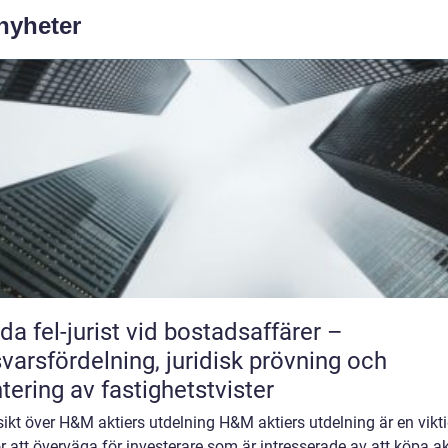
 nyheter
da fel-jurist vid bostadsaffärer –
varsfördelning, juridisk prövning och
tering av fastighetstvister
ikt över H&M aktiers utdelning H&M aktiers utdelning är en vikt
r att överväga för investerare som är intresserade av att köpa akt