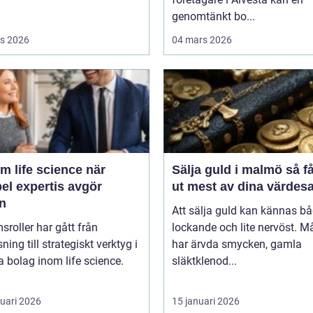
genomtänkt bo...
s 2026
04 mars 2026
m life science när
Sälja guld i malmö så får du
bel expertis avgör
ut mest av dina värdes
en
Att sälja guld kan kännas b
msroller har gått från
lockande och lite nervöst. 
ning till strategiskt verktyg i
har ärvda smycken, gamla
 bolag inom life science.
släktklenod...
ruari 2026
15 januari 2026