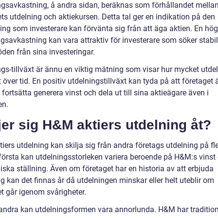
ngsavkastning, å andra sidan, beräknas som förhållandet mella
ts utdelning och aktiekursen. Detta tal ger en indikation på den
ing som investerare kan förvänta sig från att äga aktien. En hög
ngsavkastning kan vara attraktiv för investerare som söker stabi
den från sina investeringar.
ngs-tillväxt är ännu en viktig mätning som visar hur mycket utde
 över tid. En positiv utdelningstillväxt kan tyda på att företaget ä
fortsätta generera vinst och dela ut till sina aktieägare även i
en.
jer sig H&M aktiers utdelning åt?
ers utdelning kan skilja sig från andra företags utdelning på fle
 första kan utdelningsstorleken variera beroende på H&M:s vinst
ska ställning. Även om företaget har en historia av att erbjuda
g kan det finnas år då utdelningen minskar eller helt uteblir om
et går igenom svårigheter.
 andra kan utdelningsformen vara annorlunda. H&M har tradition