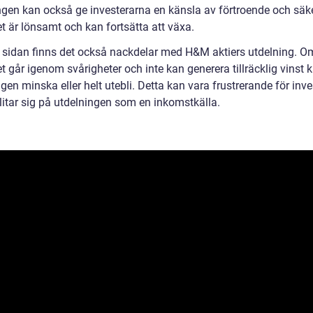
ngen kan också ge investerarna en känsla av förtroende och säke
t är lönsamt och kan fortsätta att växa.
 sidan finns det också nackdelar med H&M aktiers utdelning. O
t går igenom svårigheter och inte kan generera tillräcklig vinst 
gen minska eller helt utebli. Detta kan vara frustrerande för inve
litar sig på utdelningen som en inkomstkälla.