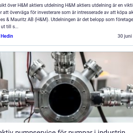
ikt över H&M aktiers utdelning H&M aktiers utdelning är en vikt
r att överväga för investerare som är intresserade av att köpa akt
es & Mauritz AB (H&M). Utdelningen är det belopp som företage
ut till s...
s Hedin
30 juni
ektiv pumpservice för pumpar i industrin