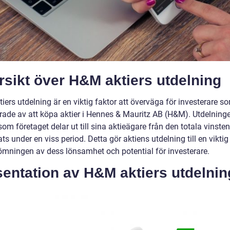
sikt över H&M aktiers utdelning
ers utdelning är en viktig faktor att överväga för investerare s
erade av att köpa aktier i Hennes & Mauritz AB (H&M). Utdelninge
om företaget delar ut till sina aktieägare från den totala vinst
ts under en viss period. Detta gör aktiens utdelning till en vikti
ömningen av dess lönsamhet och potential för investerare.
entation av H&M aktiers utdelnin