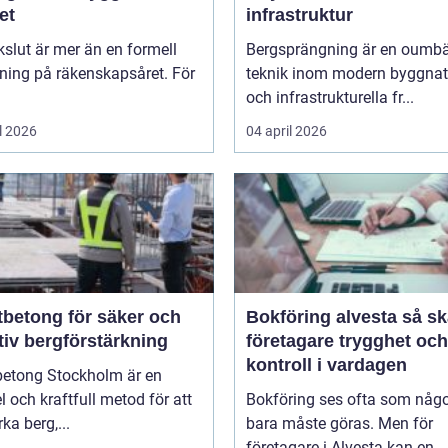
et
infrastruktur
kslut är mer än en formell
Bergsprängning är en oumbä
ning på räkenskapsåret. För
teknik inom modern byggnat
och infrastrukturella fr...
l 2026
04 april 2026
tbetong för säker och
Bokföring alvesta så skapar
tiv bergförstärkning
företagare trygghet och
kontroll i vardagen
betong Stockholm är en
el och kraftfull metod för att
Bokföring ses ofta som någ
rka berg,...
bara måste göras. Men för
företagare i Alvesta kan en