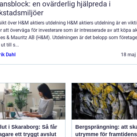
ansblock: en ovärderlig hjälpreda i
kstadsmiljöer
ikt över H&M aktiers utdelning H&M aktiers utdelning är en vikt
r att överväga för investerare som är intresserade av att köpa akt
es & Mauritz AB (H&M). Utdelningen är det belopp som företage
ut till s...
rik Dahl
18 maj
ut i Skaraborg: Så får
Bergsprängning: att sk
agare ett tryggt avslut
utrymme för framtidens