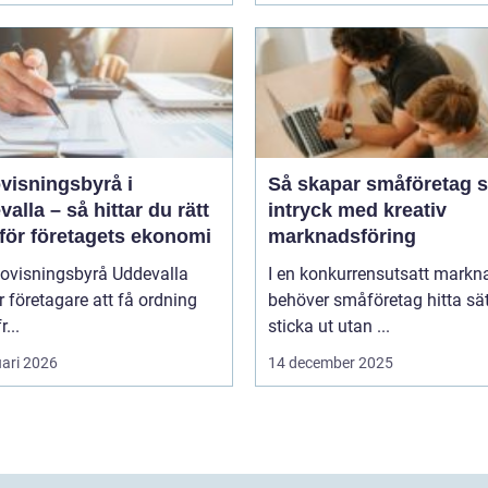
visningsbyrå i
Så skapar småföretag s
alla – så hittar du rätt
intryck med kreativ
 för företagets ekonomi
marknadsföring
dovisningsbyrå Uddevalla
I en konkurrensutsatt markn
r företagare att få ordning
behöver småföretag hitta sät
r...
sticka ut utan ...
uari 2026
14 december 2025