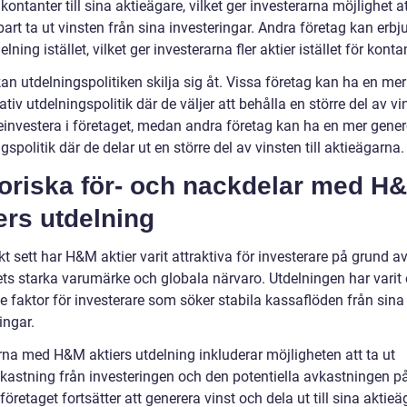
 kontanter till sina aktieägare, vilket ger investerarna möjlighet a
rt ta ut vinsten från sina investeringar. Andra företag kan erbj
elning istället, vilket ger investerarna fler aktier istället för konta
an utdelningspolitiken skilja sig åt. Vissa företag kan ha en mer
tiv utdelningspolitik där de väljer att behålla en större del av vi
 reinvestera i företaget, medan andra företag kan ha en mer gene
gspolitik där de delar ut en större del av vinsten till aktieägarna.
toriska för- och nackdelar med H
ers utdelning
kt sett har H&M aktier varit attraktiva för investerare på grund a
ets starka varumärke och globala närvaro. Utdelningen har varit
e faktor för investerare som söker stabila kassaflöden från sina
ingar.
rna med H&M aktiers utdelning inkluderar möjligheten att ta ut
vkastning från investeringen och den potentiella avkastningen p
företaget fortsätter att generera vinst och dela ut till sina aktieä