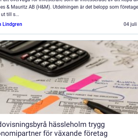
es & Mauritz AB (H&M). Utdelningen är det belopp som företage
ut till s...
n Lindgren
04 jul
ovisningsbyrå hässleholm trygg
nomipartner för växande företag