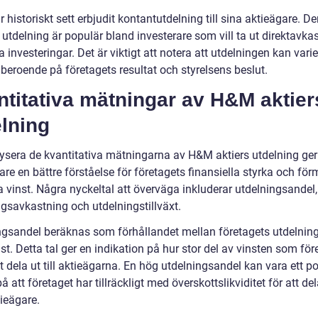
historiskt sett erbjudit kontantutdelning till sina aktieägare. D
utdelning är populär bland investerare som vill ta ut direktavka
a investeringar. Det är viktigt att notera att utdelningen kan vari
år beroende på företagets resultat och styrelsens beslut.
titativa mätningar av H&M aktier
lning
lysera de kvantitativa mätningarna av H&M aktiers utdelning ger
are en bättre förståelse för företagets finansiella styrka och fö
 vinst. Några nyckeltal att överväga inkluderar utdelningsandel,
ngsavkastning och utdelningstillväxt.
ngsandel beräknas som förhållandet mellan företagets utdelnin
st. Detta tal ger en indikation på hur stor del av vinsten som för
tt dela ut till aktieägarna. En hög utdelningsandel kan vara ett po
å att företaget har tillräckligt med överskottslikviditet för att dela
ieägare.