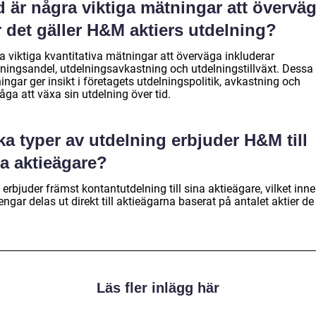
 är några viktiga mätningar att övervä
 det gäller H&M aktiers utdelning?
a viktiga kvantitativa mätningar att överväga inkluderar
lningsandel, utdelningsavkastning och utdelningstillväxt. Dessa
ngar ger insikt i företagets utdelningspolitik, avkastning och
ga att växa sin utdelning över tid.
ka typer av utdelning erbjuder H&M till
na aktieägare?
rbjuder främst kontantutdelning till sina aktieägare, vilket inn
engar delas ut direkt till aktieägarna baserat på antalet aktier de
Läs fler inlägg här