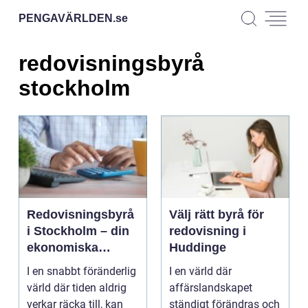
PENGAVÄRLDEN.
se
redovisningsbyrå
stockholm
Redovisningsbyrå
Välj rätt byrå för
i Stockholm – din
redovisning i
ekonomiska
Huddinge
partner
I en snabbt föränderlig
I en värld där
värld där tiden aldrig
affärslandskapet
verkar räcka till, kan
ständigt förändras och