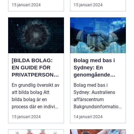
Mac-bolag? ...
med en mängd olika
15 januari 2024
15 januari 2024
br...
[BILDA BOLAG:
Bolag med bas i
EN GUIDE FÖR
Sydney: En
PRIVATPERSONE
genomgående
R]
analys av
En grundlig översikt av
Bolag med bas i
Australiens
att bilda bolag Att
Sydney: Australiens
viktigaste
bilda bolag är en
affärscentrum
affärscentrum
process där en individ
Bakgrundsinformation:
eller en grupp...
...
15 januari 2024
14 januari 2024