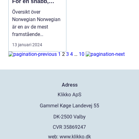
För en snabb,
pålitlig och
Översikt över
behändig resa
Norwegian Norwegian
är en av de mest
framstående
lågprisflygbolagen i
13 januari 2024
Europa, känt fö...
1
2
3
4
…
10
Adress
web:
www.klikko.dk