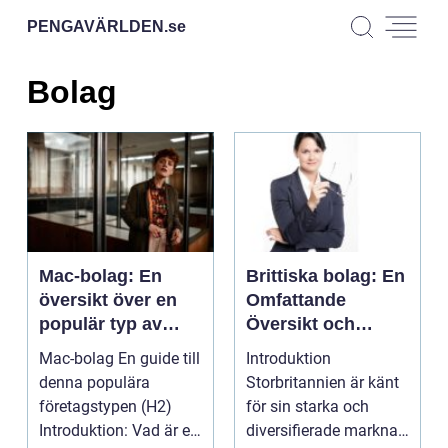
PENGAVÄRLDEN.
se
Bolag
Mac-bolag: En
Brittiska bolag: En
översikt över en
Omfattande
populär typ av
Översikt och
företag
Analys
Mac-bolag En guide till
Introduktion
denna populära
Storbritannien är känt
företagstypen (H2)
för sin starka och
Introduktion: Vad är ett
diversifierade marknad