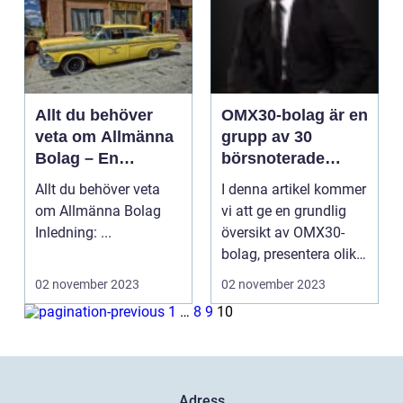
Allt du behöver
OMX30-bolag är en
veta om Allmänna
grupp av 30
Bolag – En
börsnoterade
omfattande analys
företag som ingår i
Allt du behöver veta
I denna artikel kommer
OMX Stockholm 30
om Allmänna Bolag
vi att ge en grundlig
index, som är ett
Inledning: ...
översikt av OMX30-
av de mest
bolag, presentera olika
betydelsefulla
typer av bola...
02 november 2023
02 november 2023
indexen på
Stockholmsbörsen
1
…
8
9
10
Adress