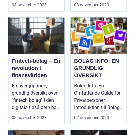
landet har utvecklat ett
är ett bostadsbolag? ...
03 november 2023
03 november 2023
f...
Fintech-bolag – En
BOLAG INFO: EN
revolution i
GRUNDLIG
finansvärlden
ÖVERSIKT
En övergripande,
Bolag Info: En
grundlig översikt över
Omfattande Guide för
"fintech bolag" I den
Privatpersoner
digitala tidsåldern har
Introduktion till Bolag
teknologi tag...
Info ...
03 november 2023
02 november 2023