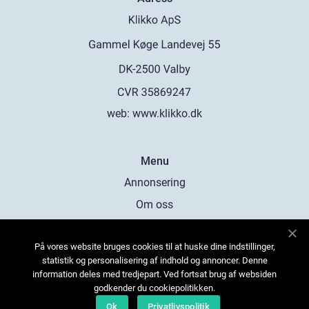
web:
www.klikko.dk
Menu
Annonsering
Om oss
Cookies
På vores website bruges cookies til at huske dine indstillinger,
Kontakta oss
statistik og personalisering af indhold og annoncer. Denne
Sitemap
information deles med tredjepart. Ved fortsat brug af websiden
godkender du cookiepolitikken.
Ok
Privatlivspolitik