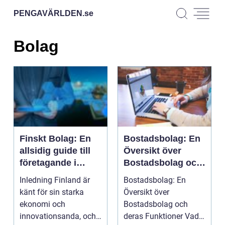
PENGAVÄRLDEN.
se
Bolag
Finskt Bolag: En
Bostadsbolag: En
allsidig guide till
Översikt över
företagande i
Bostadsbolag och
Finland
deras Funktioner
Inledning Finland är
Bostadsbolag: En
känt för sin starka
Översikt över
ekonomi och
Bostadsbolag och
innovationsanda, och
deras Funktioner Vad