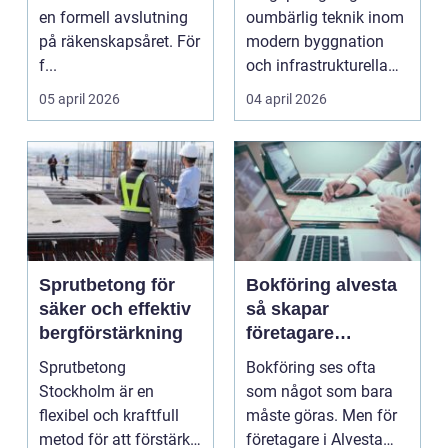
året
en formell avslutning
oumbärlig teknik inom
på räkenskapsåret. För
modern byggnation
f...
och infrastrukturella
fr...
05 april 2026
04 april 2026
Sprutbetong för
Bokföring alvesta
säker och effektiv
så skapar
bergförstärkning
företagare
trygghet och
Sprutbetong
Bokföring ses ofta
kontroll i vardagen
Stockholm är en
som något som bara
flexibel och kraftfull
måste göras. Men för
metod för att förstärka
företagare i Alvesta