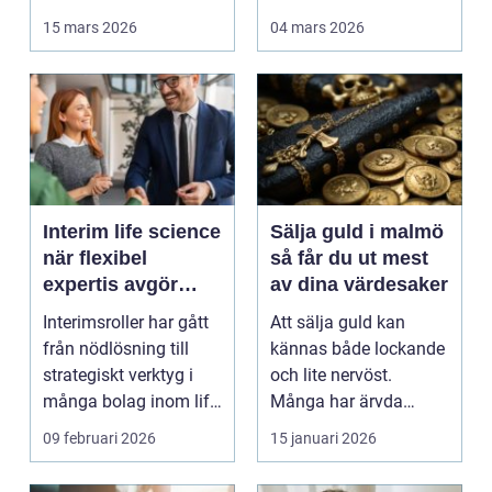
berg,...
kan en genomtänkt
15 mars 2026
04 mars 2026
bo...
Interim life science
Sälja guld i malmö
när flexibel
så får du ut mest
expertis avgör
av dina värdesaker
takten
Interimsroller har gått
Att sälja guld kan
från nödlösning till
kännas både lockande
strategiskt verktyg i
och lite nervöst.
många bolag inom life
Många har ärvda
science. Nä...
smycken, gamla
09 februari 2026
15 januari 2026
släktklenod...