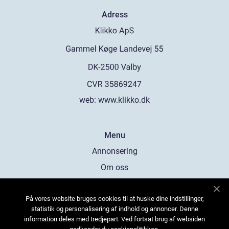
Adress
web:
www.klikko.dk
Menu
Annonsering
Om oss
Cookies
På vores website bruges cookies til at huske dine indstillinger,
Kontakta oss
statistik og personalisering af indhold og annoncer. Denne
Sitemap
information deles med tredjepart. Ved fortsat brug af websiden