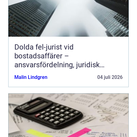
Dolda fel-jurist vid
bostadsaffärer –
ansvarsfördelning, juridisk
prövning och hantering av
Malin Lindgren
04 juli 2026
fastighetstvister