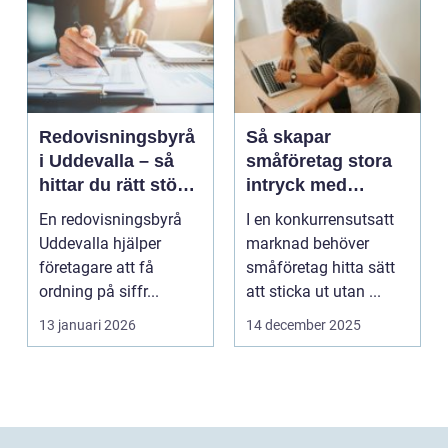
Redovisningsbyrå
Så skapar
i Uddevalla – så
småföretag stora
hittar du rätt stöd
intryck med
för företagets
kreativ
En redovisningsbyrå
I en konkurrensutsatt
ekonomi
marknadsföring
Uddevalla hjälper
marknad behöver
företagare att få
småföretag hitta sätt
ordning på siffr...
att sticka ut utan ...
13 januari 2026
14 december 2025