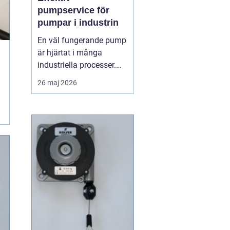
pumpservice för
pumpar i industrin
En väl fungerande pump
är hjärtat i många
industriella processer.
När flödet stannar,
26 maj 2026
stannar ofta hela
produktionen. Därför
spelar regelbunden
pumpserv...