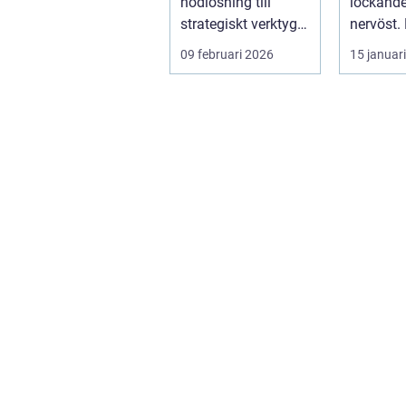
nödlösning till
lockande
strategiskt verktyg i
nervöst.
många bolag inom
ärvda s
09 februari 2026
15 januar
life science. Nä...
gamla sl