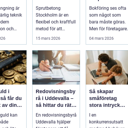
dens
bergförstärknin
företagare
ngning är
Sprutbetong
Bokföring ses ofta
ruktur
g
trygghet och
rlig teknik
Stockholm är en
som något som
kontroll i
dern
flexibel och kraftfull
bara måste göras.
vardagen
ion och
metod för att
Men för företagare 
turella fr...
förstärka berg,...
Alvesta kan en
2026
15 mars 2026
04 mars 2026
genomtänkt bo...
uld i
Redovisningsby
Så skapar
u
rå i Uddevalla –
småföretag
 av dina
så hittar du rätt
stora intryck
aker
stöd för
med kreativ
 guld kan
En redovisningsbyrå
I en
företagets
marknadsföring
både
Uddevalla hjälper
konkurrensutsatt
ekonomi