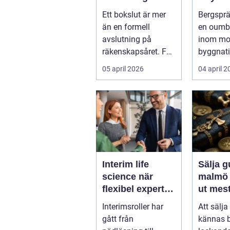
tryggt avslut på
framti
Ett bokslut är mer
Bergsprä
året
infrast
än en formell
en oumbä
avslutning på
inom mo
räkenskapsåret. För
byggnat
f...
infrastruk
05 april 2026
04 april 
Interim life
Sälja g
science när
malmö så får d
flexibel expertis
ut mest
avgör takten
värdes
Interimsroller har
Att sälja
gått från
kännas 