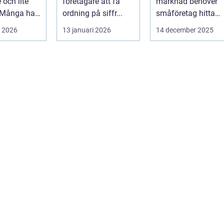
 och lite
företagare att få
marknad behöver
 Många har
ordning på siffr...
småföretag hitta
mycken,
sätt att sticka ut
i 2026
13 januari 2026
14 december 2025
äktklenod...
utan ...