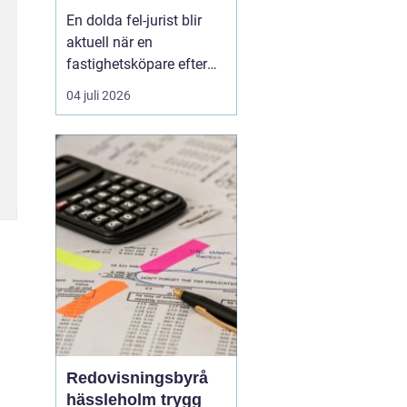
juridisk prövning
En dolda fel-jurist blir
och hantering av
aktuell när en
fastighetstvister
fastighetsköpare efter
tillträdet upptäcker
04 juli 2026
brister som inte varit
kända eller möjliga att
upptäcka vid köpet. Det
kan röra sig om
konstruktionsfel,
fuktproblem elle...
Redovisningsbyrå
hässleholm trygg