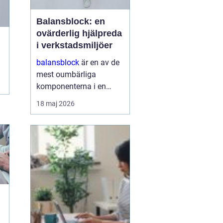
Balansblock: en
ovärderlig hjälpreda
i verkstadsmiljöer
balansblock
är en av de
mest oumbärliga
komponenterna i en
effektivt fungerande
18 maj 2026
verkstad. De underlättar
inte bara arbetet för
operatörerna, utan
maximerar också
produktionseffektivi...