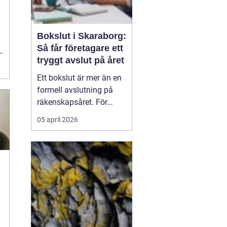
Bokslut i Skaraborg:
Så får företagare ett
i
tryggt avslut på året
Ett bokslut är mer än en
formell avslutning på
räkenskapsåret. För
företagare i Skaraborg
05 april 2026
fungerar det som ett
kvitto på hur
verksamheten mår, vilka
satsningar som lönat sig
och var riskerna finns...