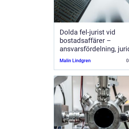
Dolda fel-jurist vid
bostadsaffärer –
ansvarsfördelning, juri
prövning och hanterin
Malin Lindgren
0
fastighetstvister