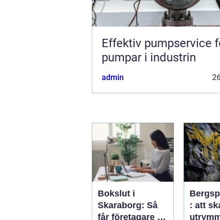
Effektiv pumpservice f
pumpar i industrin
admin
2
Bokslut i
Bergsp
Skaraborg: Så
: att s
får företagare ett
utrymm