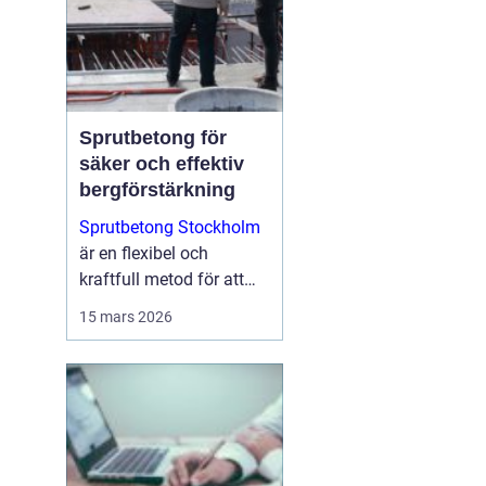
Sprutbetong för
säker och effektiv
bergförstärkning
Sprutbetong Stockholm
är en flexibel och
kraftfull metod för att
förstärka berg, reparera
15 mars 2026
skadad betong och
skapa hållba...