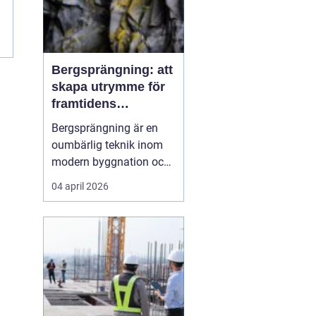
Bergsprängning: att
skapa utrymme för
framtidens
infrastruktur
Bergsprängning är en
oumbärlig teknik inom
modern byggnation och
infrastrukturella
04 april 2026
framsteg. När det krävs
att skära genom hårt
berg för att bana väg för
vägar, tunnlar eller
fundament, så...