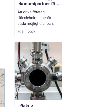
ekonomipartner för
växande företag
Att driva företag i
Hässleholm innebär
både möjligheter och
ansvar. Särskilt
30 juni 2026
ekonomin kräver
uppmärksamhet varje
dag: verifikationer ska
bokföras, löner betalas
ut, skatter räknas ut och
rapporter lämnas in i tid.
Många företagare
märker förr eller s...
Effektiv