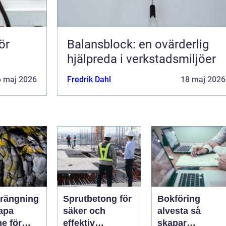
ör
Balansblock: en ovärderlig
hjälpreda i verkstadsmiljöer
6 maj 2026
Fredrik Dahl
18 maj 2026
rängning
Sprutbetong för
Bokföring
kapa
säker och
alvesta så
e för
effektiv
skapar