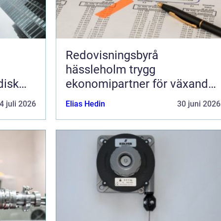
Redovisningsbyrå
hässleholm trygg
disk
ekonomipartner för växande
g av
företag
4 juli 2026
Elias Hedin
30 juni 2026