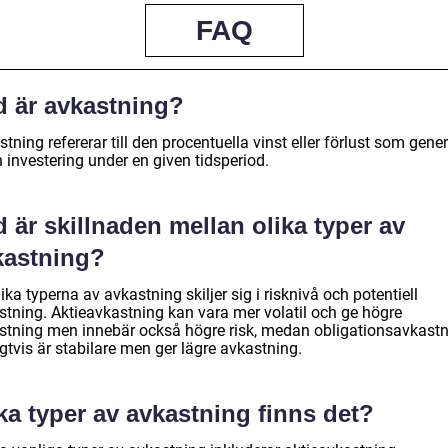
FAQ
d är avkastning?
tning refererar till den procentuella vinst eller förlust som gene
 investering under en given tidsperiod.
 är skillnaden mellan olika typer av
kastning?
ika typerna av avkastning skiljer sig i risknivå och potentiell
stning. Aktieavkastning kan vara mer volatil och ge högre
stning men innebär också högre risk, medan obligationsavkast
gtvis är stabilare men ger lägre avkastning.
ka typer av avkastning finns det?