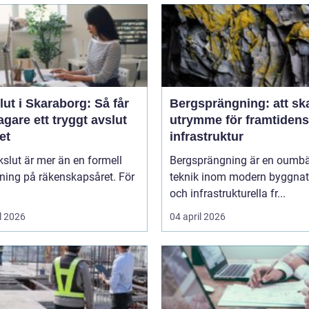
ut i Skaraborg: Så får
Bergsprängning: att sk
agare ett tryggt avslut
utrymme för framtidens
et
infrastruktur
kslut är mer än en formell
Bergsprängning är en oumbä
ning på räkenskapsåret. För
teknik inom modern byggnat
och infrastrukturella fr...
l 2026
04 april 2026