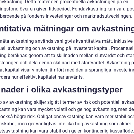
avkastning: Detta mäter den procentuella avkastningen på en
ingsfond över en given tidsperiod. Fondavkastning kan vara posit
 beroende på fondens investeringar och marknadsutvecklingen.
ntitativa mätningar om avkastnin
 mäta avkastning används vanligtvis kvantitativa mått, inklusive
uell avkastning och avkastning på investerat kapital. Procentuel
ing beräknas genom att ta skillnaden mellan slutvärdet och star
esteringen och dela denna skillnad med startvärdet. Avkastning 
at kapital visar vinsten jämfört med den ursprungliga investerin
rdera hur effektivt kapitalet har använts.
lnader i olika avkastningstyper
p av avkastning skiljer sig åt i termer av risk och potentiell avka
kastning kan vara mycket volatil och ge hög avkastning, men de
 också högre risk. Obligationsavkastning kan vara mer stabil oc
iskabel, men ger vanligtvis inte lika hög avkastning som aktier.
etsavkastning kan vara stabil och ge en kontinuerlig kassaflöde