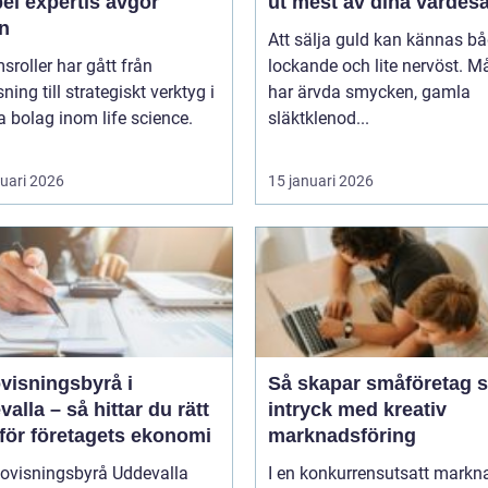
bel expertis avgör
ut mest av dina värdes
en
Att sälja guld kan kännas b
msroller har gått från
lockande och lite nervöst. 
ning till strategiskt verktyg i
har ärvda smycken, gamla
 bolag inom life science.
släktklenod...
ruari 2026
15 januari 2026
visningsbyrå i
Så skapar småföretag s
alla – så hittar du rätt
intryck med kreativ
 för företagets ekonomi
marknadsföring
dovisningsbyrå Uddevalla
I en konkurrensutsatt markn