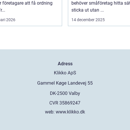
r företagare att få ordning
behöver småföretag hitta sät
r...
sticka ut utan ...
uari 2026
14 december 2025
Adress
web:
www.klikko.dk