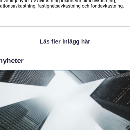
a vanliga typer av avkastning inkluderar aktieavkastning,
gationsavkastning, fastighetsavkastning och fondavkastning.
Läs fler inlägg här
 nyheter