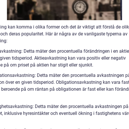
ng kan komma i olika former och det är viktigt att förstå de oli
 och deras popularitet. Här är några av de vanligaste typerna av
ing:
eavkastning: Detta mäter den procentuella förändringen i en akti
given tidsperiod. Aktieavkastning kan vara positiv eller negativ
 på om priset på aktien har stigit eller sjunkit.
gationsavkastning: Detta mäter den procentuella avkastningen p
on över en given tidsperiod. Obligationsavkastning kan vara fast
l beroende på om räntan på obligationen är fast eller kan föränd
ighetsavkastning: Detta mäter den procentuella avkastningen på
t, inklusive hyresintäkter och eventuell ökning i fastighetens vä