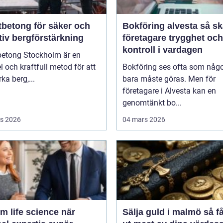
tbetong för säker och
Bokföring alvesta så skapar
tiv bergförstärkning
företagare trygghet och
kontroll i vardagen
betong Stockholm är en
el och kraftfull metod för att
Bokföring ses ofta som någ
rka berg,...
bara måste göras. Men för
företagare i Alvesta kan en
genomtänkt bo...
s 2026
04 mars 2026
m life science när
Sälja guld i malmö så får du