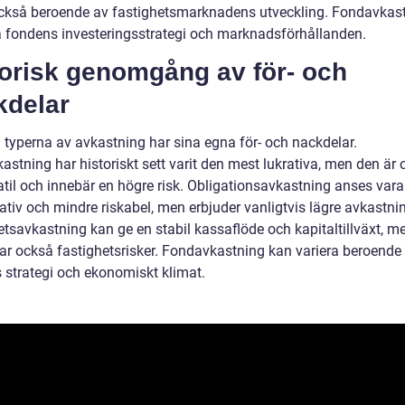
också beroende av fastighetsmarknadens utveckling. Fondavkas
å fondens investeringsstrategi och marknadsförhållanden.
torisk genomgång av för- och
kdelar
a typerna av avkastning har sina egna för- och nackdelar.
astning har historiskt sett varit den mest lukrativa, men den är
atil och innebär en högre risk. Obligationsavkastning anses var
ativ och mindre riskabel, men erbjuder vanligtvis lägre avkastni
etsavkastning kan ge en stabil kassaflöde och kapitaltillväxt, m
rar också fastighetsrisker. Fondavkastning kan variera beroende
 strategi och ekonomiskt klimat.