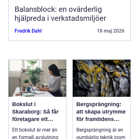
Balansblock: en ovärderlig
hjälpreda i verkstadsmiljöer
Fredrik Dahl
18 maj 2026
Bokslut i
Bergsprängning:
Skaraborg: Så får
att skapa utrymme
företagare ett
för framtidens
tryggt avslut på
infrastruktur
Ett bokslut är mer än
Bergsprängning är en
året
en formell avslutning
oumbärlig teknik inom