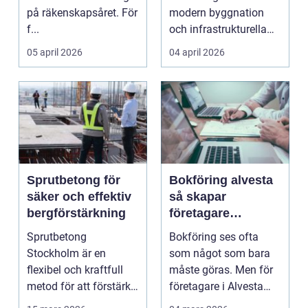
på räkenskapsåret. För
modern byggnation
f...
och infrastrukturella
fr...
05 april 2026
04 april 2026
Sprutbetong för
Bokföring alvesta
säker och effektiv
så skapar
bergförstärkning
företagare
trygghet och
Sprutbetong
Bokföring ses ofta
kontroll i vardagen
Stockholm är en
som något som bara
flexibel och kraftfull
måste göras. Men för
metod för att förstärka
företagare i Alvesta
berg,...
kan en genomtänkt