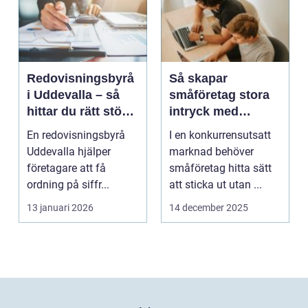
Redovisningsbyrå
Så skapar
i Uddevalla – så
småföretag stora
hittar du rätt stöd
intryck med
för företagets
kreativ
En redovisningsbyrå
I en konkurrensutsatt
ekonomi
marknadsföring
Uddevalla hjälper
marknad behöver
företagare att få
småföretag hitta sätt
ordning på siffr...
att sticka ut utan ...
13 januari 2026
14 december 2025