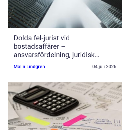
Dolda fel-jurist vid
bostadsaffärer –
ansvarsfördelning, juridisk
prövning och hantering av
Malin Lindgren
04 juli 2026
fastighetstvister