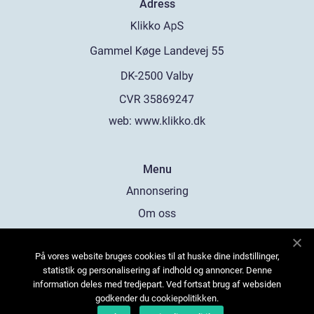
Adress
web:
www.klikko.dk
Menu
Annonsering
Om oss
Cookies
På vores website bruges cookies til at huske dine indstillinger,
Kontakta oss
statistik og personalisering af indhold og annoncer. Denne
Sitemap
information deles med tredjepart. Ved fortsat brug af websiden
godkender du cookiepolitikken.