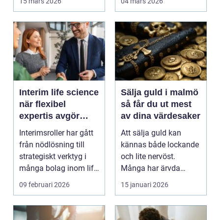
15 mars 2026
04 mars 2026
bo...
Interim life science
Sälja guld i malmö
när flexibel
så får du ut mest
expertis avgör
av dina värdesaker
takten
Interimsroller har gått
Att sälja guld kan
från nödlösning till
kännas både lockande
strategiskt verktyg i
och lite nervöst.
många bolag inom life
Många har ärvda
science. Nä...
smycken, gamla
09 februari 2026
15 januari 2026
släktklenod...