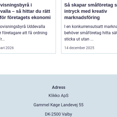
visningsbyrå i
Så skapar småföretag s
alla – så hittar du rätt
intryck med kreativ
 för företagets ekonomi
marknadsföring
dovisningsbyrå Uddevalla
I en konkurrensutsatt markn
r företagare att få ordning
behöver småföretag hitta sät
r...
sticka ut utan ...
uari 2026
14 december 2025
Adress