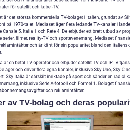
aler för satellit och kabel-TV.
 är det största kommersiella TV-bolaget i Italien, grundat av Sil
ni på 1970-talet. Mediaset äger flera ledande TV-kanaler i lande
e Canale 5, Italia 1 och Rete 4. De erbjuder ett brett utbud av pr
e serier, filmer, reality-TV och sportevenemang. Mediaset finansi
eklamintäkter och är känt för sin popularitet bland den italiens
n.
ia är en betal-TV-operatör och erbjuder satellit-TV och IPTV-tjänst
 De äger och driver flera egna kanaler, inklusive Sky Uno, Sky Ci
t. Sky Italia är särskilt inriktade på sport och sänder en rad olik
enemang, inklusive Serie A-fotboll och Formel 1. Bolaget finansi
bonnemangsavgifter och reklamintäkter.
r av TV-bolag och deras populari