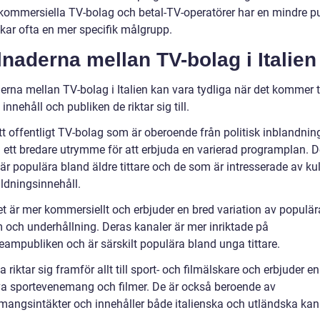
ommersiella TV-bolag och betal-TV-operatörer har en mindre pu
kar ofta en mer specifik målgrupp.
lnaderna mellan TV-bolag i Italien
erna mellan TV-bolag i Italien kan vara tydliga när det kommer ti
innehåll och publiken de riktar sig till.
tt offentligt TV-bolag som är oberoende från politisk inblandning
 ett bredare utrymme för att erbjuda en varierad programplan. 
är populära bland äldre tittare och de som är intresserade av kul
ildningsinnehåll.
t är mer kommersiellt och erbjuder en bred variation av populär
 och underhållning. Deras kanaler är mer inriktade på
eampubliken och är särskilt populära bland unga tittare.
ia riktar sig framför allt till sport- och filmälskare och erbjuder 
va sportevenemang och filmer. De är också beroende av
angsintäkter och innehåller både italienska och utländska kana