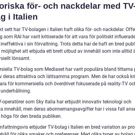
oriska för- och nackdelar med TV
g i Italien
kt sett har TV-bolagen i Italien haft olika för- och nackdelar. Off
 som RAI har varit kritiserade för att vara för politiskt influerad
 ineffektiva i sin förvaltning. Trots detta har de haft en bred pub
 möjlighet att erbjuda ett brett utbud av innehåll som inte alltid 
iellt lönsamt.
iella TV-bolag som Mediaset har varit populära bland tittarna
v deras attraktiva och lättsamma program. Men de har också kri
vara för kommersiella och överdrivet fokuserade på reality-TV oc
 underhållning.
-operatörer som Sky Italia har erbjudit innovativ teknologi och
va innehåll, men deras abonnemangsavgifter har i vissa fall ans
r höga för den breda publiken.
attningsvis erbjuder TV-bolag i Italien en bred variation av pr
ehåll för olika smaker och preferenser. Med olika typer av bolag