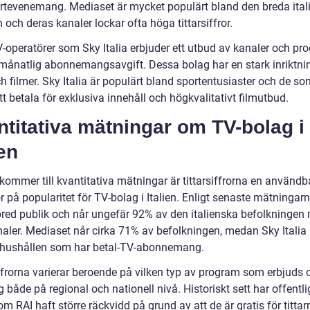
rtevenemang. Mediaset är mycket populärt bland den breda ital
 och deras kanaler lockar ofta höga tittarsiffror.
V-operatörer som Sky Italia erbjuder ett utbud av kanaler och pr
månatlig abonnemangsavgift. Dessa bolag har en stark inriktni
h filmer. Sky Italia är populärt bland sportentusiaster och de so
att betala för exklusiva innehåll och högkvalitativt filmutbud.
titativa mätningar om TV-bolag i
ien
kommer till kvantitativa mätningar är tittarsiffrorna en användb
r på popularitet för TV-bolag i Italien. Enligt senaste mätningar
bred publik och når ungefär 92% av den italienska befolkningen
naler. Mediaset når cirka 71% av befolkningen, medan Sky Italia 
hushållen som har betal-TV-abonnemang.
iffrorna varierar beroende på vilken typ av program som erbjuds
ig både på regional och nationell nivå. Historiskt sett har offentl
m RAI haft större räckvidd på grund av att de är gratis för tittar