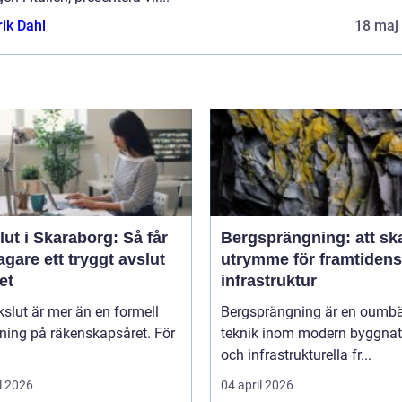
rik Dahl
18 maj
ut i Skaraborg: Så får
Bergsprängning: att sk
agare ett tryggt avslut
utrymme för framtidens
et
infrastruktur
kslut är mer än en formell
Bergsprängning är en oumbä
ning på räkenskapsåret. För
teknik inom modern byggnat
och infrastrukturella fr...
l 2026
04 april 2026