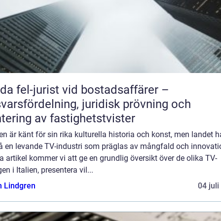
da fel-jurist vid bostadsaffärer –
varsfördelning, juridisk prövning och
tering av fastighetstvister
lien är känt för sin rika kulturella historia och konst, men landet h
å en levande TV-industri som präglas av mångfald och innovatio
 artikel kommer vi att ge en grundlig översikt över de olika TV-
en i Italien, presentera vil...
n Lindgren
04 jul