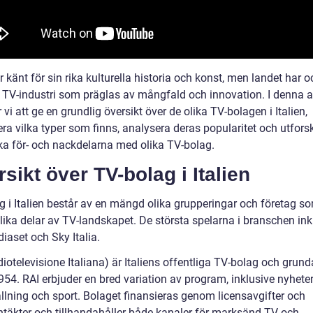
är känt för sin rika kulturella historia och konst, men landet har 
 TV-industri som präglas av mångfald och innovation. I denna ar
i att ge en grundlig översikt över de olika TV-bolagen i Italien,
ra vilka typer som finns, analysera deras popularitet och utfors
ska för- och nackdelarna med olika TV-bolag.
sikt över TV-bolag i Italien
g i Italien består av en mängd olika grupperingar och företag s
lika delar av TV-landskapet. De största spelarna i branschen ink
iaset och Sky Italia.
iotelevisione Italiana) är Italiens offentliga TV-bolag och grun
54. RAI erbjuder en bred variation av program, inklusive nyheter
llning och sport. Bolaget finansieras genom licensavgifter och
ntäkter och tillhandahåller både kanaler för marksänd TV och