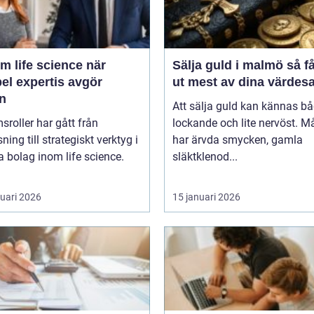
m life science när
Sälja guld i malmö så får du
bel expertis avgör
ut mest av dina värdes
en
Att sälja guld kan kännas b
msroller har gått från
lockande och lite nervöst. 
ning till strategiskt verktyg i
har ärvda smycken, gamla
 bolag inom life science.
släktklenod...
ruari 2026
15 januari 2026