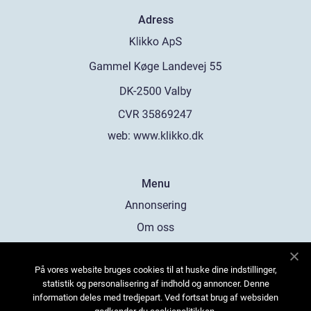
Adress
web:
www.klikko.dk
Menu
Annonsering
Om oss
Cookies
På vores website bruges cookies til at huske dine indstillinger,
Kontakta oss
statistik og personalisering af indhold og annoncer. Denne
Sitemap
information deles med tredjepart. Ved fortsat brug af websiden