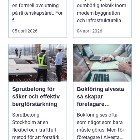
året
en formell avslutning
oumbärlig teknik inom
på räkenskapsåret. För
modern byggnation
f...
och infrastrukturella
fr...
05 april 2026
04 april 2026
Sprutbetong för
Bokföring alvesta
säker och effektiv
så skapar
bergförstärkning
företagare
trygghet och
Sprutbetong
Bokföring ses ofta
kontroll i vardagen
Stockholm är en
som något som bara
flexibel och kraftfull
måste göras. Men för
metod för att förstärka
företagare i Alvesta