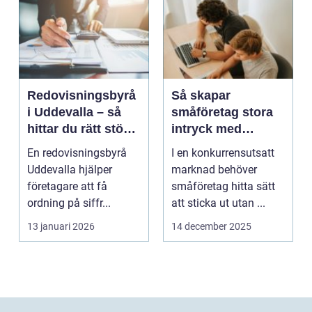
Redovisningsbyrå
Så skapar
i Uddevalla – så
småföretag stora
hittar du rätt stöd
intryck med
för företagets
kreativ
En redovisningsbyrå
I en konkurrensutsatt
ekonomi
marknadsföring
Uddevalla hjälper
marknad behöver
företagare att få
småföretag hitta sätt
ordning på siffr...
att sticka ut utan ...
13 januari 2026
14 december 2025