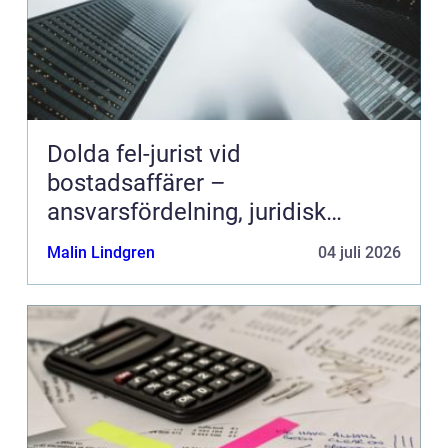
Dolda fel-jurist vid
bostadsaffärer –
ansvarsfördelning, juridisk
prövning och hantering av
Malin Lindgren
04 juli 2026
fastighetstvister