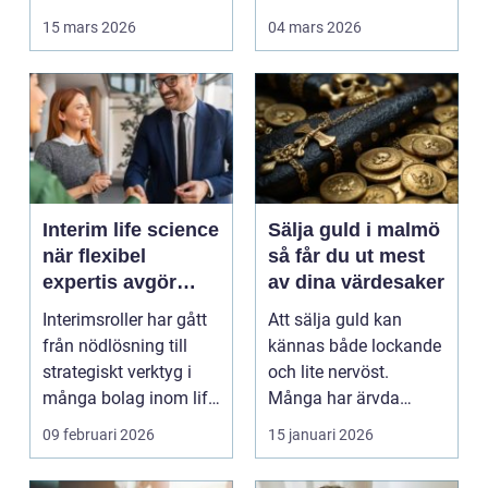
berg,...
kan en genomtänkt
15 mars 2026
04 mars 2026
bo...
Interim life science
Sälja guld i malmö
när flexibel
så får du ut mest
expertis avgör
av dina värdesaker
takten
Interimsroller har gått
Att sälja guld kan
från nödlösning till
kännas både lockande
strategiskt verktyg i
och lite nervöst.
många bolag inom life
Många har ärvda
science. Nä...
smycken, gamla
09 februari 2026
15 januari 2026
släktklenod...