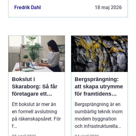
Fredrik Dahl
18 maj 2026
Bokslut i
Bergsprängning:
Skaraborg: Så får
att skapa utrymme
företagare ett
för framtidens
tryggt avslut på
infrastruktur
Ett bokslut är mer än
Bergsprängning är en
året
en formell avslutning
oumbärlig teknik inom
på räkenskapsåret. För
modern byggnation
f...
och infrastrukturella
fr...