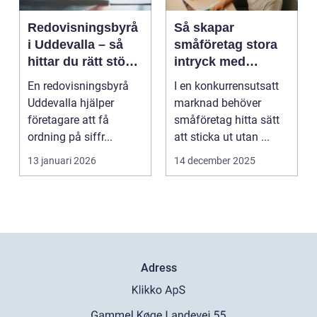
Redovisningsbyrå
Så skapar
i Uddevalla – så
småföretag stora
hittar du rätt stöd
intryck med
för företagets
kreativ
En redovisningsbyrå
I en konkurrensutsatt
ekonomi
marknadsföring
Uddevalla hjälper
marknad behöver
företagare att få
småföretag hitta sätt
ordning på siffr...
att sticka ut utan ...
13 januari 2026
14 december 2025
Adress