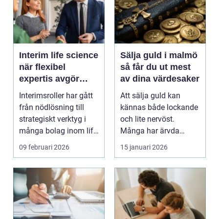
Interim life science
Sälja guld i malmö
när flexibel
så får du ut mest
expertis avgör
av dina värdesaker
takten
Interimsroller har gått
Att sälja guld kan
från nödlösning till
kännas både lockande
strategiskt verktyg i
och lite nervöst.
många bolag inom life
Många har ärvda
science. Nä...
smycken, gamla
09 februari 2026
15 januari 2026
släktklenod...