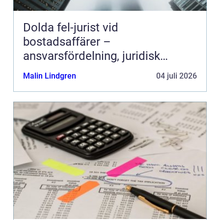
Dolda fel-jurist vid
bostadsaffärer –
ansvarsfördelning, juridisk
prövning och hantering av
Malin Lindgren
04 juli 2026
fastighetstvister