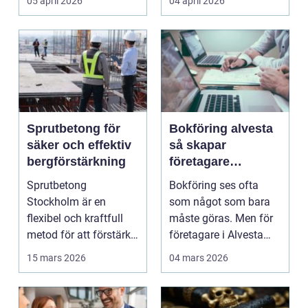
05 april 2026
04 april 2026
Sprutbetong för
Bokföring alvesta
säker och effektiv
så skapar
bergförstärkning
företagare
trygghet och
Sprutbetong
Bokföring ses ofta
kontroll i vardagen
Stockholm är en
som något som bara
flexibel och kraftfull
måste göras. Men för
metod för att förstärka
företagare i Alvesta
berg,...
kan en genomtänkt
15 mars 2026
04 mars 2026
bo...