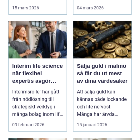
berg,...
kan en genomtänkt
15 mars 2026
04 mars 2026
bo...
Interim life science
Sälja guld i malmö
när flexibel
så får du ut mest
expertis avgör
av dina värdesaker
takten
Interimsroller har gått
Att sälja guld kan
från nödlösning till
kännas både lockande
strategiskt verktyg i
och lite nervöst.
många bolag inom life
Många har ärvda
science. Nä...
smycken, gamla
09 februari 2026
15 januari 2026
släktklenod...