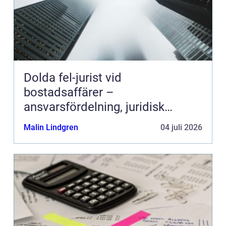
Dolda fel-jurist vid
bostadsaffärer –
ansvarsfördelning, juridisk
prövning och hantering av
Malin Lindgren
04 juli 2026
fastighetstvister