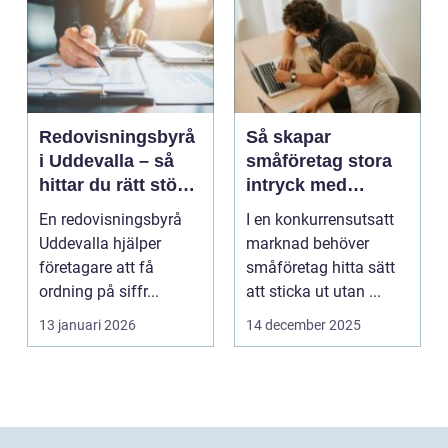
Redovisningsbyrå
Så skapar
i Uddevalla – så
småföretag stora
hittar du rätt stöd
intryck med
för företagets
kreativ
En redovisningsbyrå
I en konkurrensutsatt
ekonomi
marknadsföring
Uddevalla hjälper
marknad behöver
företagare att få
småföretag hitta sätt
ordning på siffr...
att sticka ut utan ...
13 januari 2026
14 december 2025