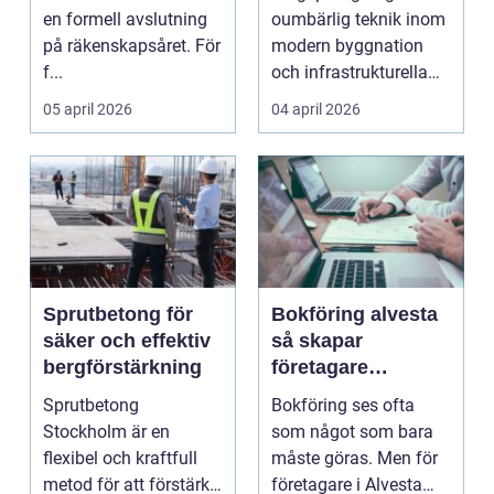
året
en formell avslutning
oumbärlig teknik inom
på räkenskapsåret. För
modern byggnation
f...
och infrastrukturella
fr...
05 april 2026
04 april 2026
Sprutbetong för
Bokföring alvesta
säker och effektiv
så skapar
bergförstärkning
företagare
trygghet och
Sprutbetong
Bokföring ses ofta
kontroll i vardagen
Stockholm är en
som något som bara
flexibel och kraftfull
måste göras. Men för
metod för att förstärka
företagare i Alvesta