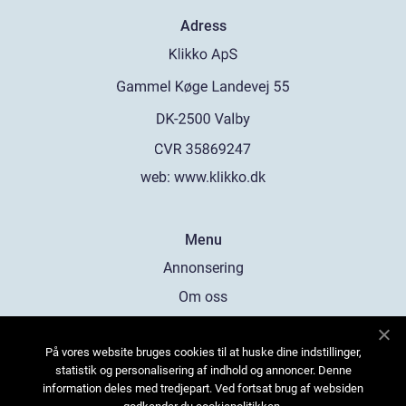
Adress
web:
www.klikko.dk
Menu
Annonsering
Om oss
Cookies
På vores website bruges cookies til at huske dine indstillinger,
Kontakta oss
statistik og personalisering af indhold og annoncer. Denne
Sitemap
information deles med tredjepart. Ved fortsat brug af websiden