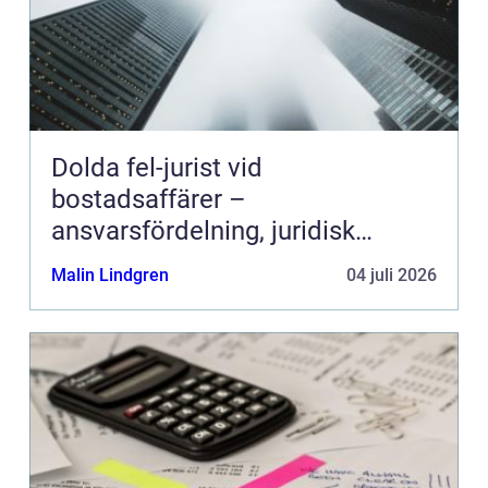
Dolda fel-jurist vid
bostadsaffärer –
ansvarsfördelning, juridisk
prövning och hantering av
Malin Lindgren
04 juli 2026
fastighetstvister