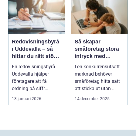
Redovisningsbyrå
Så skapar
i Uddevalla – så
småföretag stora
hittar du rätt stöd
intryck med
för företagets
kreativ
En redovisningsbyrå
I en konkurrensutsatt
ekonomi
marknadsföring
Uddevalla hjälper
marknad behöver
företagare att få
småföretag hitta sätt
ordning på siffr...
att sticka ut utan ...
13 januari 2026
14 december 2025