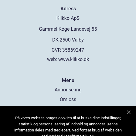
Adress
web:
www.klikko.dk
Menu
Annonsering
Om oss
Cookies
På vores website bruges cookies til at huske dine indstillinger,
Kontakta oss
statistik og personalisering af indhold og annoncer. Denne
Sitemap
information deles med tredjepart. Ved fortsat brug af websiden