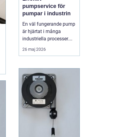
pumpservice för
pumpar i industrin
En väl fungerande pump
är hjärtat i många
industriella processer.
När flödet stannar,
26 maj 2026
stannar ofta hela
produktionen. Därför
spelar regelbunden
pumpserv...