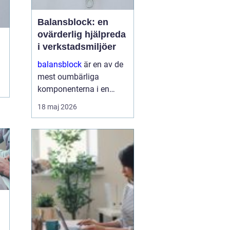
Balansblock: en
ovärderlig hjälpreda
i verkstadsmiljöer
balansblock
är en av de
mest oumbärliga
komponenterna i en
effektivt fungerande
18 maj 2026
verkstad. De underlättar
inte bara arbetet för
operatörerna, utan
maximerar också
produktionseffektivi...