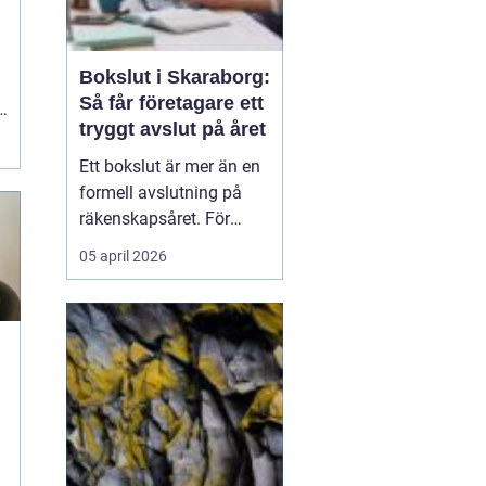
Bokslut i Skaraborg:
Så får företagare ett
i
tryggt avslut på året
Ett bokslut är mer än en
formell avslutning på
räkenskapsåret. För
företagare i Skaraborg
05 april 2026
fungerar det som ett
kvitto på hur
verksamheten mår, vilka
satsningar som lönat sig
och var riskerna finns...