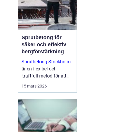
Sprutbetong för
säker och effektiv
bergförstärkning
Sprutbetong Stockholm
är en flexibel och
kraftfull metod för att
förstärka berg, reparera
15 mars 2026
skadad betong och
skapa hållba...