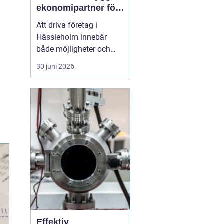
ekonomipartner för
växande företag
Att driva företag i
Hässleholm innebär
både möjligheter och
ansvar. Särskilt
30 juni 2026
ekonomin kräver
uppmärksamhet varje
dag: verifikationer ska
bokföras, löner betalas
ut, skatter räknas ut och
rapporter lämnas in i tid.
Många företagare
märker förr eller s...
Effektiv