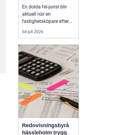
juridisk prövning
En dolda fel-jurist blir
och hantering av
aktuell när en
fastighetstvister
fastighetsköpare efter
tillträdet upptäcker
04 juli 2026
brister som inte varit
kända eller möjliga att
upptäcka vid köpet. Det
kan röra sig om
konstruktionsfel,
fuktproblem elle...
Redovisningsbyrå
hässleholm trygg