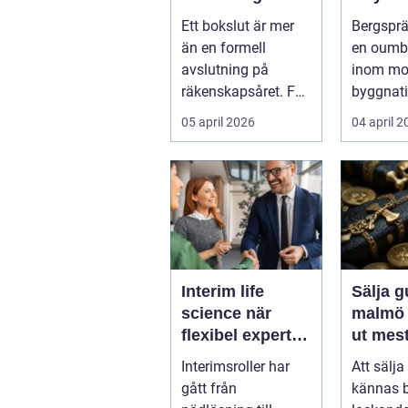
tryggt avslut på
framti
Ett bokslut är mer
Bergsprä
året
infrast
än en formell
en oumbä
avslutning på
inom mo
räkenskapsåret. För
byggnat
f...
infrastruk
05 april 2026
04 april 
Interim life
Sälja g
science när
malmö så får d
flexibel expertis
ut mest
avgör takten
värdes
Interimsroller har
Att sälja
gått från
kännas 