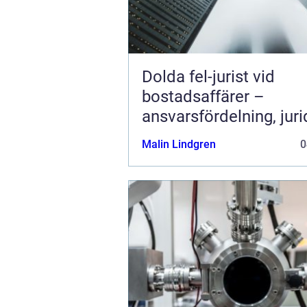
Dolda fel-jurist vid
bostadsaffärer –
ansvarsfördelning, juri
prövning och hanterin
Malin Lindgren
0
fastighetstvister