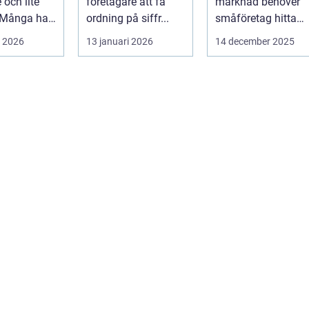
 och lite
företagare att få
marknad behöver
 Många har
ordning på siffr...
småföretag hitta
mycken,
sätt att sticka ut
i 2026
13 januari 2026
14 december 2025
äktklenod...
utan ...