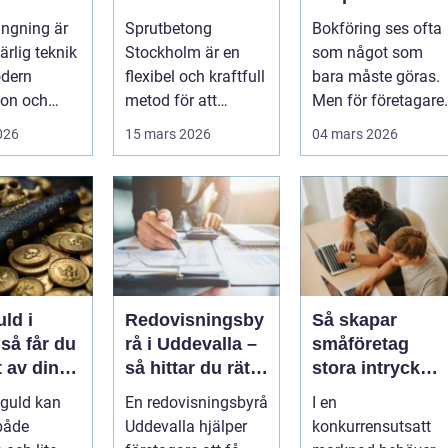
dens
bergförstärknin
företagare
ngning är
Sprutbetong
Bokföring ses ofta
ruktur
g
trygghet och
rlig teknik
Stockholm är en
som något som
kontroll i
dern
flexibel och kraftfull
bara måste göras.
vardagen
ion och
metod för att
Men för företagare 
turella fr...
förstärka berg,...
Alvesta kan en
2026
15 mars 2026
04 mars 2026
genomtänkt bo...
uld i
Redovisningsby
Så skapar
u
rå i Uddevalla –
småföretag
 av dina
så hittar du rätt
stora intryck
aker
stöd för
med kreativ
 guld kan
En redovisningsbyrå
I en
företagets
marknadsföring
både
Uddevalla hjälper
konkurrensutsatt
ekonomi