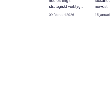
nödlösning till
lockande
strategiskt verktyg i
nervöst.
många bolag inom
ärvda s
09 februari 2026
15 januar
life science. Nä...
gamla sl