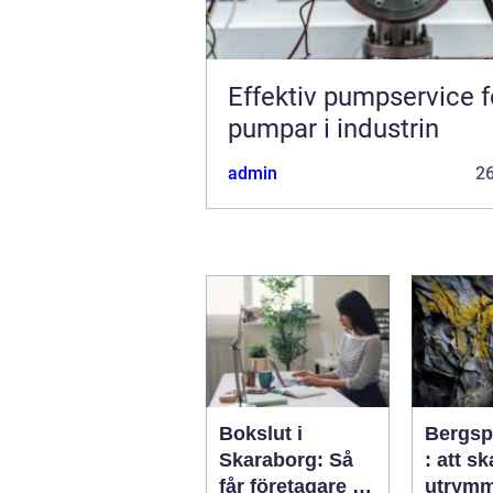
Effektiv pumpservice f
pumpar i industrin
admin
2
Bokslut i
Bergsp
Skaraborg: Så
: att s
får företagare ett
utrymm