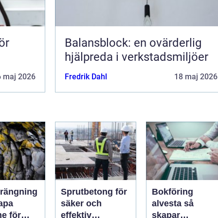
ör
Balansblock: en ovärderlig
hjälpreda i verkstadsmiljöer
6 maj 2026
Fredrik Dahl
18 maj 2026
rängning
Sprutbetong för
Bokföring
kapa
säker och
alvesta så
e för
effektiv
skapar