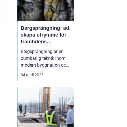
Bergsprängning: att
skapa utrymme för
framtidens
infrastruktur
Bergsprängning är en
oumbärlig teknik inom
modern byggnation och
infrastrukturella
04 april 2026
framsteg. När det krävs
att skära genom hårt
berg för att bana väg för
vägar, tunnlar eller
fundament, så...