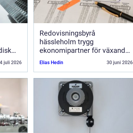
Redovisningsbyrå
hässleholm trygg
disk
ekonomipartner för växande
g av
företag
4 juli 2026
Elias Hedin
30 juni 2026