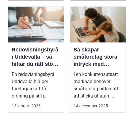
Redovisningsbyrå
Så skapar
i Uddevalla – så
småföretag stora
hittar du rätt stöd
intryck med
för företagets
kreativ
En redovisningsbyrå
I en konkurrensutsatt
ekonomi
marknadsföring
Uddevalla hjälper
marknad behöver
företagare att få
småföretag hitta sätt
ordning på siffr...
att sticka ut utan ...
13 januari 2026
14 december 2025