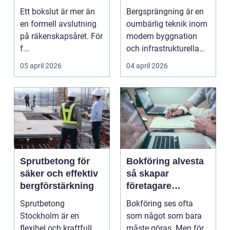
tryggt avslut på
infrastruktur
Ett bokslut är mer än
Bergsprängning är en
året
en formell avslutning
oumbärlig teknik inom
på räkenskapsåret. För
modern byggnation
f...
och infrastrukturella
fr...
05 april 2026
04 april 2026
Sprutbetong för
Bokföring alvesta
säker och effektiv
så skapar
bergförstärkning
företagare
trygghet och
Sprutbetong
Bokföring ses ofta
kontroll i vardagen
Stockholm är en
som något som bara
flexibel och kraftfull
måste göras. Men för