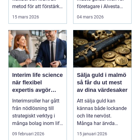
metod för att förstärka
företagare i Alvesta
berg,...
kan en genomtänkt
15 mars 2026
04 mars 2026
bo...
Interim life science
Sälja guld i malmö
när flexibel
så får du ut mest
expertis avgör
av dina värdesaker
takten
Interimsroller har gått
Att sälja guld kan
från nödlösning till
kännas både lockande
strategiskt verktyg i
och lite nervöst.
många bolag inom life
Många har ärvda
science. Nä...
smycken, gamla
09 februari 2026
15 januari 2026
släktklenod...