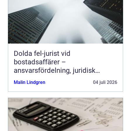
Dolda fel-jurist vid
bostadsaffärer –
ansvarsfördelning, juridisk
prövning och hantering av
Malin Lindgren
04 juli 2026
fastighetstvister