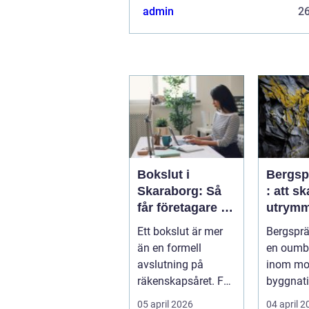
admin
2
Bokslut i
Bergsp
Skaraborg: Så
: att s
får företagare ett
utrymm
tryggt avslut på
framti
Ett bokslut är mer
Bergsprä
året
infrast
än en formell
en oumbä
avslutning på
inom mo
räkenskapsåret. För
byggnat
f...
infrastruk
05 april 2026
04 april 