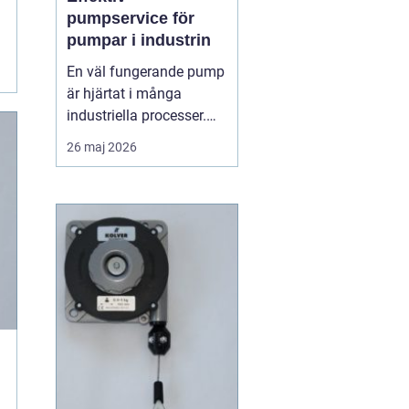
pumpservice för
pumpar i industrin
En väl fungerande pump
är hjärtat i många
industriella processer.
När flödet stannar,
26 maj 2026
stannar ofta hela
produktionen. Därför
spelar regelbunden
pumpserv...