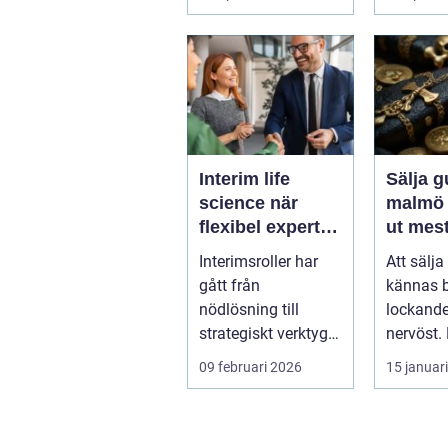
Interim life
Sälja g
science när
malmö så får d
flexibel expertis
ut mest
avgör takten
värdes
Interimsroller har
Att sälja
gått från
kännas 
nödlösning till
lockande
strategiskt verktyg i
nervöst.
många bolag inom
ärvda s
09 februari 2026
15 januar
life science. Nä...
gamla sl