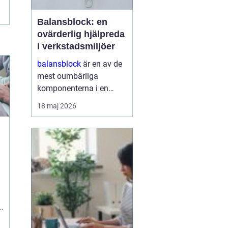
Balansblock: en
ovärderlig hjälpreda
i verkstadsmiljöer
balansblock
är en av de
mest oumbärliga
komponenterna i en
effektivt fungerande
18 maj 2026
verkstad. De underlättar
inte bara arbetet för
operatörerna, utan
maximerar också
produktionseffektivi...
i