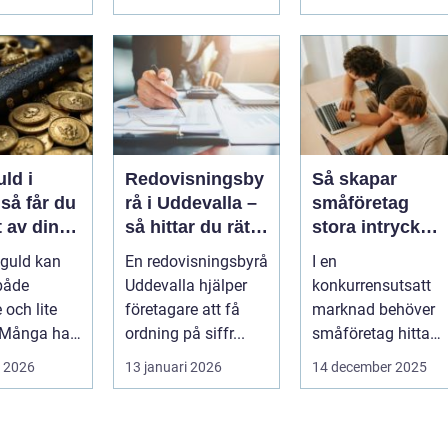
genomtänkt bo...
uld i
Redovisningsby
Så skapar
u
rå i Uddevalla –
småföretag
 av dina
så hittar du rätt
stora intryck
aker
stöd för
med kreativ
 guld kan
En redovisningsbyrå
I en
företagets
marknadsföring
både
Uddevalla hjälper
konkurrensutsatt
ekonomi
 och lite
företagare att få
marknad behöver
 Många har
ordning på siffr...
småföretag hitta
mycken,
sätt att sticka ut
i 2026
13 januari 2026
14 december 2025
äktklenod...
utan ...