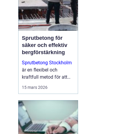
Sprutbetong för
säker och effektiv
bergförstärkning
Sprutbetong Stockholm
är en flexibel och
kraftfull metod för att
förstärka berg, reparera
15 mars 2026
skadad betong och
skapa hållba...