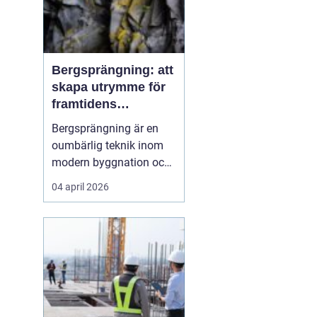
Bergsprängning: att
skapa utrymme för
framtidens
infrastruktur
Bergsprängning är en
oumbärlig teknik inom
modern byggnation och
infrastrukturella
04 april 2026
framsteg. När det krävs
att skära genom hårt
berg för att bana väg för
vägar, tunnlar eller
fundament, så...