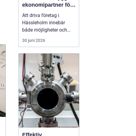
ekonomipartner för
växande företag
Att driva företag i
Hässleholm innebär
både möjligheter och
ansvar. Särskilt
30 juni 2026
ekonomin kräver
uppmärksamhet varje
dag: verifikationer ska
bokföras, löner betalas
ut, skatter räknas ut och
rapporter lämnas in i tid.
Många företagare
märker förr eller s...
Effektiv