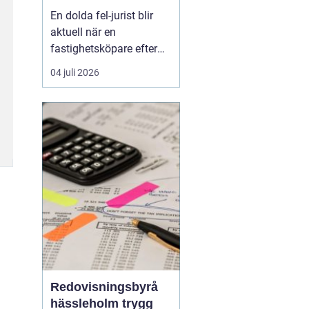
juridisk prövning
En dolda fel-jurist blir
och hantering av
aktuell när en
fastighetstvister
fastighetsköpare efter
tillträdet upptäcker
04 juli 2026
brister som inte varit
kända eller möjliga att
upptäcka vid köpet. Det
kan röra sig om
konstruktionsfel,
fuktproblem elle...
Redovisningsbyrå
hässleholm trygg