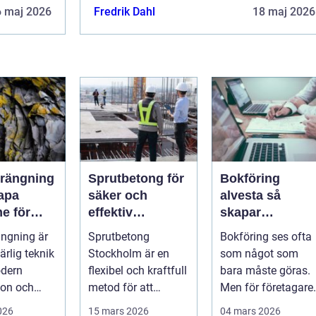
6 maj 2026
Fredrik Dahl
18 maj 2026
rängning
Sprutbetong för
Bokföring
kapa
säker och
alvesta så
e för
effektiv
skapar
dens
bergförstärknin
företagare
ngning är
Sprutbetong
Bokföring ses ofta
ruktur
g
trygghet och
rlig teknik
Stockholm är en
som något som
kontroll i
dern
flexibel och kraftfull
bara måste göras.
vardagen
ion och
metod för att
Men för företagare 
turella fr...
förstärka berg,...
Alvesta kan en
2026
15 mars 2026
04 mars 2026