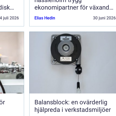
disk
ekonomipartner för växande
g av
företag
4 juli 2026
Elias Hedin
30 juni 2026
ör
Balansblock: en ovärderlig
hjälpreda i verkstadsmiljöer