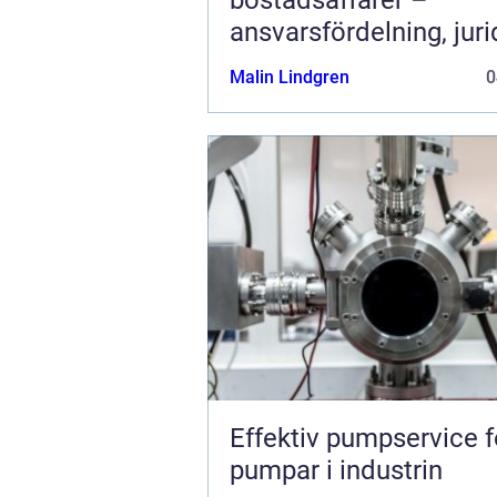
ansvarsfördelning, juri
prövning och hanterin
Malin Lindgren
0
fastighetstvister
Effektiv pumpservice f
pumpar i industrin