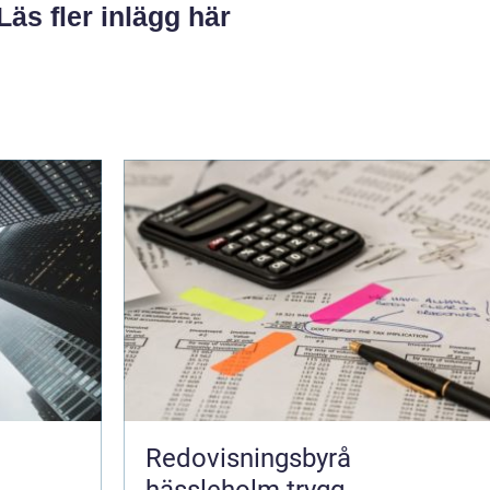
Läs fler inlägg här
Redovisningsbyrå
hässleholm trygg