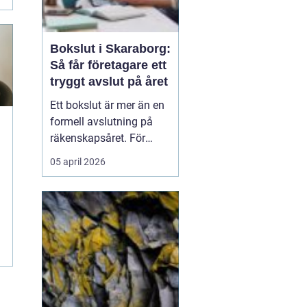
Bokslut i Skaraborg:
Så får företagare ett
tryggt avslut på året
Ett bokslut är mer än en
formell avslutning på
räkenskapsåret. För
företagare i Skaraborg
05 april 2026
fungerar det som ett
kvitto på hur
verksamheten mår, vilka
satsningar som lönat sig
och var riskerna finns...