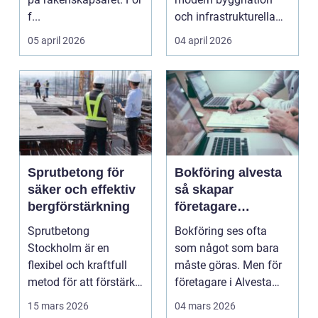
f...
och infrastrukturella
fr...
05 april 2026
04 april 2026
Sprutbetong för
Bokföring alvesta
säker och effektiv
så skapar
bergförstärkning
företagare
trygghet och
Sprutbetong
Bokföring ses ofta
kontroll i vardagen
Stockholm är en
som något som bara
flexibel och kraftfull
måste göras. Men för
metod för att förstärka
företagare i Alvesta
berg,...
kan en genomtänkt
15 mars 2026
04 mars 2026
bo...