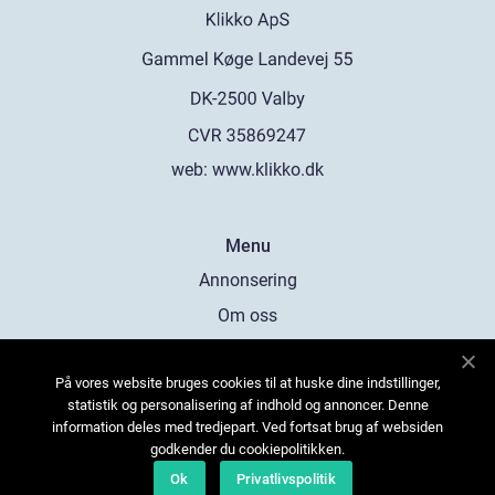
web:
www.klikko.dk
Menu
Annonsering
Om oss
Cookies
På vores website bruges cookies til at huske dine indstillinger,
Kontakta oss
statistik og personalisering af indhold og annoncer. Denne
Sitemap
information deles med tredjepart. Ved fortsat brug af websiden
godkender du cookiepolitikken.
Ok
Privatlivspolitik