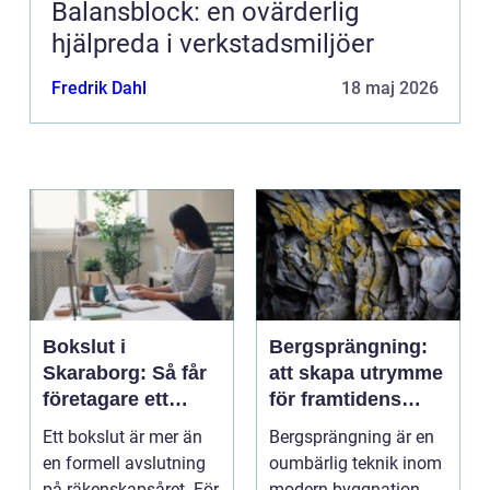
Balansblock: en ovärderlig
hjälpreda i verkstadsmiljöer
Fredrik Dahl
18 maj 2026
Bokslut i
Bergsprängning:
Skaraborg: Så får
att skapa utrymme
företagare ett
för framtidens
tryggt avslut på
infrastruktur
Ett bokslut är mer än
Bergsprängning är en
året
en formell avslutning
oumbärlig teknik inom
på räkenskapsåret. För
modern byggnation