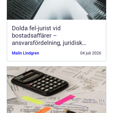
Dolda fel-jurist vid
bostadsaffärer –
ansvarsfördelning, juridisk
prövning och hantering av
Malin Lindgren
04 juli 2026
fastighetstvister