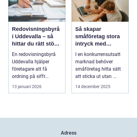
Redovisningsbyrå
Så skapar
i Uddevalla – så
småföretag stora
hittar du rätt stöd
intryck med
för företagets
kreativ
En redovisningsbyrå
I en konkurrensutsatt
ekonomi
marknadsföring
Uddevalla hjälper
marknad behöver
företagare att få
småföretag hitta sätt
ordning på siffr...
att sticka ut utan ...
13 januari 2026
14 december 2025
Adress