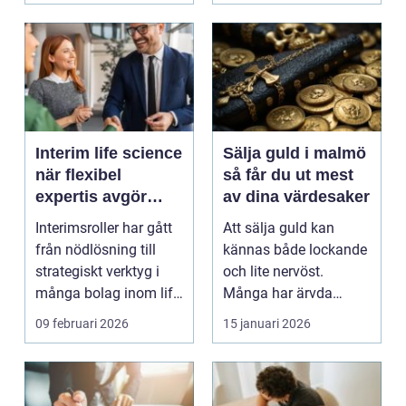
Interim life science
Sälja guld i malmö
när flexibel
så får du ut mest
expertis avgör
av dina värdesaker
takten
Interimsroller har gått
Att sälja guld kan
från nödlösning till
kännas både lockande
strategiskt verktyg i
och lite nervöst.
många bolag inom life
Många har ärvda
science. Nä...
smycken, gamla
09 februari 2026
15 januari 2026
släktklenod...