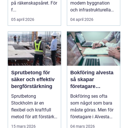
på räkenskapsåret. För
modern byggnation
f...
och infrastrukturella
fr...
05 april 2026
04 april 2026
Sprutbetong för
Bokföring alvesta
säker och effektiv
så skapar
bergförstärkning
företagare
trygghet och
Sprutbetong
Bokföring ses ofta
kontroll i vardagen
Stockholm är en
som något som bara
flexibel och kraftfull
måste göras. Men för
metod för att förstärka
företagare i Alvesta
berg,...
kan en genomtänkt
15 mars 2026
04 mars 2026