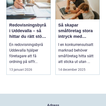
Redovisningsbyrå
Så skapar
i Uddevalla – så
småföretag stora
hittar du rätt stöd
intryck med
för företagets
kreativ
En redovisningsbyrå
I en konkurrensutsatt
ekonomi
marknadsföring
Uddevalla hjälper
marknad behöver
företagare att få
småföretag hitta sätt
ordning på siffr...
att sticka ut utan ...
13 januari 2026
14 december 2025
Adress