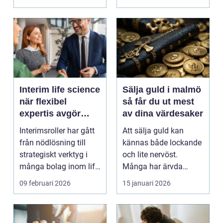
bo...
Interim life science
Sälja guld i malmö
när flexibel
så får du ut mest
expertis avgör
av dina värdesaker
takten
Interimsroller har gått
Att sälja guld kan
från nödlösning till
kännas både lockande
strategiskt verktyg i
och lite nervöst.
många bolag inom life
Många har ärvda
science. Nä...
smycken, gamla
09 februari 2026
15 januari 2026
släktklenod...