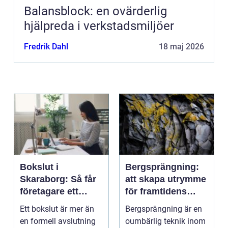
Balansblock: en ovärderlig
hjälpreda i verkstadsmiljöer
Fredrik Dahl
18 maj 2026
Bokslut i
Bergsprängning:
Skaraborg: Så får
att skapa utrymme
företagare ett
för framtidens
tryggt avslut på
infrastruktur
Ett bokslut är mer än
Bergsprängning är en
året
en formell avslutning
oumbärlig teknik inom