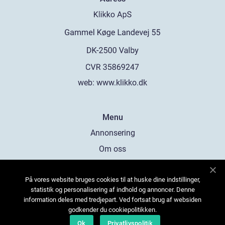
web:
www.klikko.dk
Menu
Annonsering
Om oss
Cookies
På vores website bruges cookies til at huske dine indstillinger,
Kontakta oss
statistik og personalisering af indhold og annoncer. Denne
Sitemap
information deles med tredjepart. Ved fortsat brug af websiden
godkender du cookiepolitikken.
Ok
Privatlivspolitik