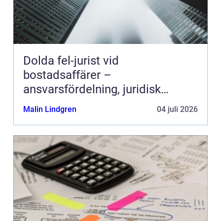
Dolda fel-jurist vid
bostadsaffärer –
ansvarsfördelning, juridisk
prövning och hantering av
Malin Lindgren
04 juli 2026
fastighetstvister