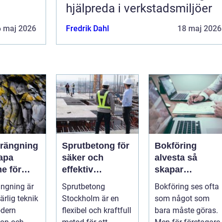
hjälpreda i verkstadsmiljöer
6 maj 2026
Fredrik Dahl
18 maj 2026
rängning
Sprutbetong för
Bokföring
kapa
säker och
alvesta så
e för
effektiv
skapar
dens
bergförstärknin
företagare
ngning är
Sprutbetong
Bokföring ses ofta
ruktur
g
trygghet och
rlig teknik
Stockholm är en
som något som
kontroll i
dern
flexibel och kraftfull
bara måste göras.
vardagen