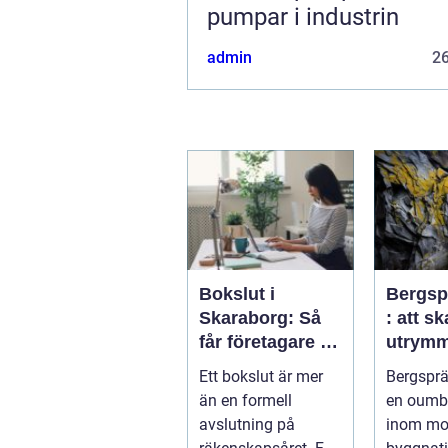
pumpar i industrin
admin
2
Bokslut i
Bergsp
Skaraborg: Så
: att s
får företagare ett
utrymm
tryggt avslut på
framti
Ett bokslut är mer
Bergsprä
året
infrast
än en formell
en oumbä
avslutning på
inom mo