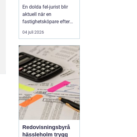
juridisk prövning
En dolda fel-jurist blir
och hantering av
aktuell när en
fastighetstvister
fastighetsköpare efter
tillträdet upptäcker
04 juli 2026
brister som inte varit
kända eller möjliga att
upptäcka vid köpet. Det
kan röra sig om
konstruktionsfel,
fuktproblem elle...
Redovisningsbyrå
hässleholm trygg