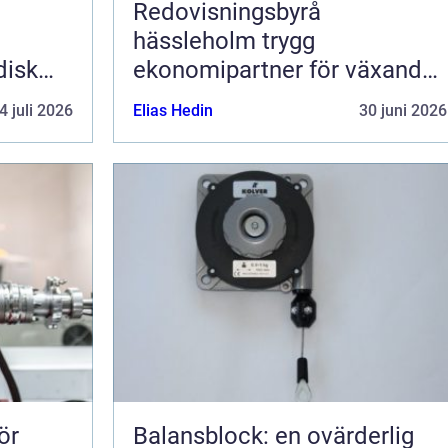
Redovisningsbyrå
hässleholm trygg
disk
ekonomipartner för växande
g av
företag
4 juli 2026
Elias Hedin
30 juni 2026
ör
Balansblock: en ovärderlig