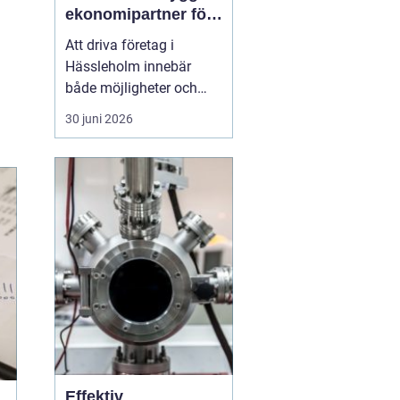
ekonomipartner för
växande företag
Att driva företag i
Hässleholm innebär
både möjligheter och
ansvar. Särskilt
30 juni 2026
ekonomin kräver
uppmärksamhet varje
dag: verifikationer ska
bokföras, löner betalas
ut, skatter räknas ut och
rapporter lämnas in i tid.
Många företagare
märker förr eller s...
Effektiv