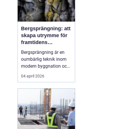
Bergsprängning: att
skapa utrymme för
framtidens
infrastruktur
Bergsprängning är en
oumbärlig teknik inom
modern byggnation och
infrastrukturella
04 april 2026
framsteg. När det krävs
att skära genom hårt
berg för att bana väg för
vägar, tunnlar eller
fundament, så...