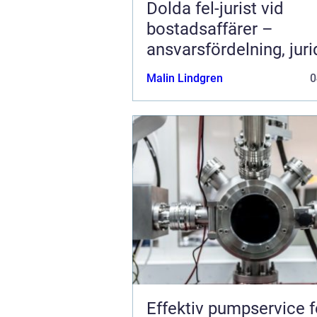
Dolda fel-jurist vid
bostadsaffärer –
ansvarsfördelning, juri
prövning och hanterin
Malin Lindgren
0
fastighetstvister
Effektiv pumpservice f