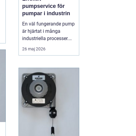
pumpservice för
pumpar i industrin
En väl fungerande pump
är hjärtat i många
industriella processer.
När flödet stannar,
26 maj 2026
stannar ofta hela
produktionen. Därför
spelar regelbunden
pumpserv...