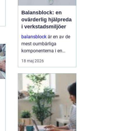
Balansblock: en
ovärderlig hjälpreda
i verkstadsmiljöer
balansblock
är en av de
mest oumbärliga
komponenterna i en
effektivt fungerande
18 maj 2026
verkstad. De underlättar
inte bara arbetet för
operatörerna, utan
maximerar också
produktionseffektivi...