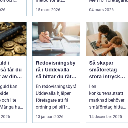
ion och
metod för att
Men för företagare 
turella fr...
förstärka berg,...
Alvesta kan en
2026
15 mars 2026
04 mars 2026
genomtänkt bo...
uld i
Redovisningsby
Så skapar
u
rå i Uddevalla –
småföretag
 av dina
så hittar du rätt
stora intryck
aker
stöd för
med kreativ
 guld kan
En redovisningsbyrå
I en
företagets
marknadsföring
både
Uddevalla hjälper
konkurrensutsatt
ekonomi
 och lite
företagare att få
marknad behöver
 Många har
ordning på siffr...
småföretag hitta
mycken,
sätt att sticka ut
i 2026
13 januari 2026
14 december 2025
äktklenod...
utan ...