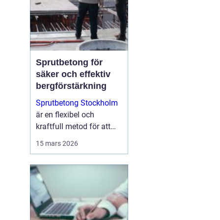
Sprutbetong för
säker och effektiv
bergförstärkning
Sprutbetong Stockholm
är en flexibel och
kraftfull metod för att
förstärka berg, reparera
15 mars 2026
skadad betong och
skapa hållba...