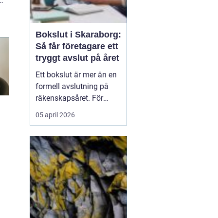
i
Bokslut i Skaraborg:
Så får företagare ett
tryggt avslut på året
Ett bokslut är mer än en
formell avslutning på
räkenskapsåret. För
företagare i Skaraborg
05 april 2026
fungerar det som ett
kvitto på hur
verksamheten mår, vilka
satsningar som lönat sig
och var riskerna finns...