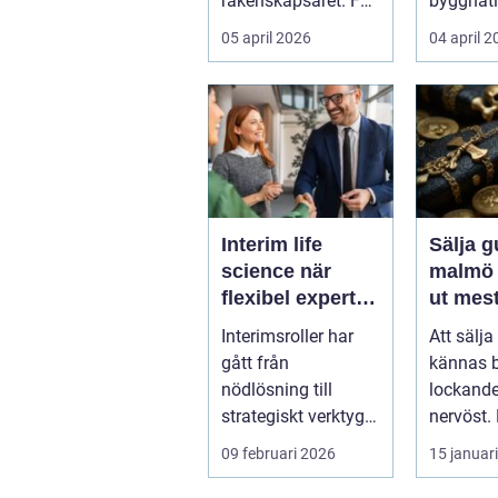
räkenskapsåret. För
byggnat
f...
infrastruk
05 april 2026
04 april 
Interim life
Sälja g
science när
malmö så får d
flexibel expertis
ut mest
avgör takten
värdes
Interimsroller har
Att sälja
gått från
kännas 
nödlösning till
lockande
strategiskt verktyg i
nervöst.
många bolag inom
ärvda s
09 februari 2026
15 januar
life science. Nä...
gamla sl