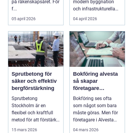
på räkenskapsåret. För
modern byggnation
f...
och infrastrukturella
fr...
05 april 2026
04 april 2026
Sprutbetong för
Bokföring alvesta
säker och effektiv
så skapar
bergförstärkning
företagare
trygghet och
Sprutbetong
Bokföring ses ofta
kontroll i vardagen
Stockholm är en
som något som bara
flexibel och kraftfull
måste göras. Men för
metod för att förstärka
företagare i Alvesta
berg,...
kan en genomtänkt
15 mars 2026
04 mars 2026