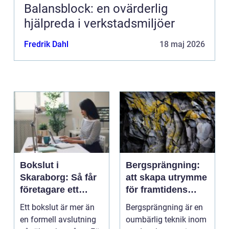
Balansblock: en ovärderlig
hjälpreda i verkstadsmiljöer
Fredrik Dahl
18 maj 2026
Bokslut i
Bergsprängning:
Skaraborg: Så får
att skapa utrymme
företagare ett
för framtidens
tryggt avslut på
infrastruktur
Ett bokslut är mer än
Bergsprängning är en
året
en formell avslutning
oumbärlig teknik inom