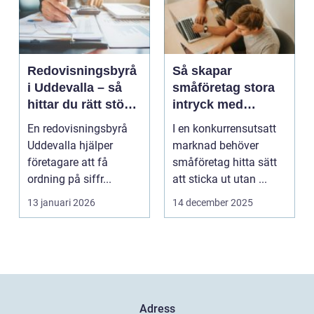
Redovisningsbyrå
Så skapar
i Uddevalla – så
småföretag stora
hittar du rätt stöd
intryck med
för företagets
kreativ
En redovisningsbyrå
I en konkurrensutsatt
ekonomi
marknadsföring
Uddevalla hjälper
marknad behöver
företagare att få
småföretag hitta sätt
ordning på siffr...
att sticka ut utan ...
13 januari 2026
14 december 2025
Adress