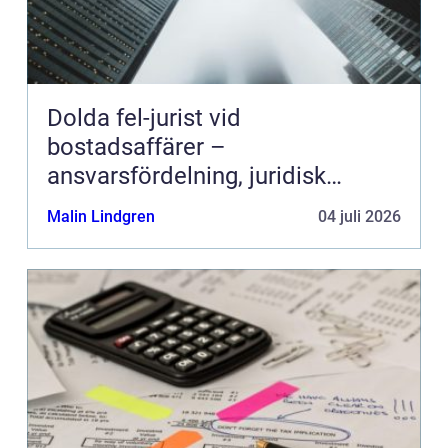
Dolda fel-jurist vid
bostadsaffärer –
ansvarsfördelning, juridisk
prövning och hantering av
Malin Lindgren
04 juli 2026
fastighetstvister