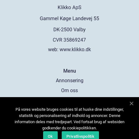
web:
www.klikko.dk
Menu
Annonsering
Om oss
Cookies
På vores website bruges cookies til at huske dine indstillinger,
Kontakta oss
statistik og personalisering af indhold og annoncer. Denne
Sitemap
information deles med tredjepart. Ved fortsat brug af websiden
godkender du cookiepolitikken.
Ok
Privatlivspolitik