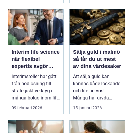
bo...
Interim life science
Sälja guld i malmö
när flexibel
så får du ut mest
expertis avgör
av dina värdesaker
takten
Interimsroller har gått
Att sälja guld kan
från nödlösning till
kännas både lockande
strategiskt verktyg i
och lite nervöst.
många bolag inom life
Många har ärvda
science. Nä...
smycken, gamla
09 februari 2026
15 januari 2026
släktklenod...