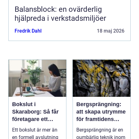
Balansblock: en ovärderlig
hjälpreda i verkstadsmiljöer
Fredrik Dahl
18 maj 2026
Bokslut i
Bergsprängning:
Skaraborg: Så får
att skapa utrymme
företagare ett
för framtidens
tryggt avslut på
infrastruktur
Ett bokslut är mer än
Bergsprängning är en
året
en formell avslutning
oumbärlig teknik inom