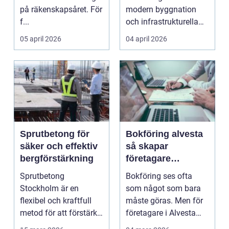
på räkenskapsåret. För
modern byggnation
f...
och infrastrukturella
fr...
05 april 2026
04 april 2026
Sprutbetong för
Bokföring alvesta
säker och effektiv
så skapar
bergförstärkning
företagare
trygghet och
Sprutbetong
Bokföring ses ofta
kontroll i vardagen
Stockholm är en
som något som bara
flexibel och kraftfull
måste göras. Men för
metod för att förstärka
företagare i Alvesta
berg,...
kan en genomtänkt