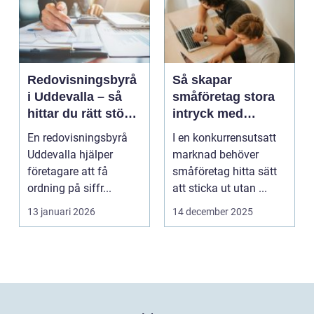
Redovisningsbyrå
Så skapar
i Uddevalla – så
småföretag stora
hittar du rätt stöd
intryck med
för företagets
kreativ
En redovisningsbyrå
I en konkurrensutsatt
ekonomi
marknadsföring
Uddevalla hjälper
marknad behöver
företagare att få
småföretag hitta sätt
ordning på siffr...
att sticka ut utan ...
13 januari 2026
14 december 2025