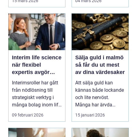
15 mars 2026
04 mars 2026
bo...
Interim life science
Sälja guld i malmö
när flexibel
så får du ut mest
expertis avgör
av dina värdesaker
takten
Interimsroller har gått
Att sälja guld kan
från nödlösning till
kännas både lockande
strategiskt verktyg i
och lite nervöst.
många bolag inom life
Många har ärvda
science. Nä...
smycken, gamla
09 februari 2026
15 januari 2026
släktklenod...