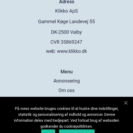
Adress
web:
www.klikko.dk
Menu
Annonsering
Om oss
Cookies
På vores website bruges cookies til at huske dine indstillinger,
Kontakta oss
statistik og personalisering af indhold og annoncer. Denne
Sitemap
information deles med tredjepart. Ved fortsat brug af websiden
godkender du cookiepolitikken.