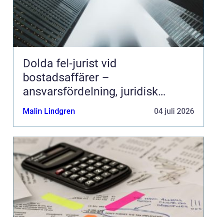
Dolda fel-jurist vid
bostadsaffärer –
ansvarsfördelning, juridisk
prövning och hantering av
Malin Lindgren
04 juli 2026
fastighetstvister