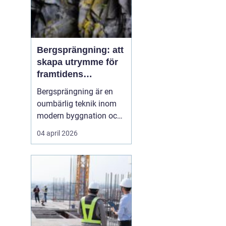
Bergsprängning: att
skapa utrymme för
framtidens
infrastruktur
Bergsprängning är en
oumbärlig teknik inom
modern byggnation och
infrastrukturella
04 april 2026
framsteg. När det krävs
att skära genom hårt
berg för att bana väg för
vägar, tunnlar eller
fundament, så...