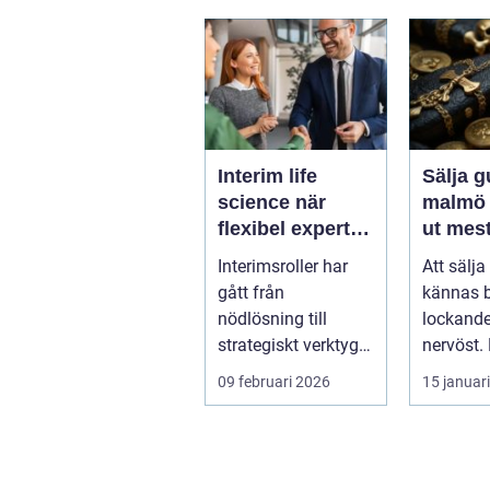
Interim life
Sälja g
science när
malmö så får d
flexibel expertis
ut mest
avgör takten
värdes
Interimsroller har
Att sälja
gått från
kännas 
nödlösning till
lockande
strategiskt verktyg i
nervöst.
många bolag inom
ärvda s
09 februari 2026
15 januar
life science. Nä...
gamla sl