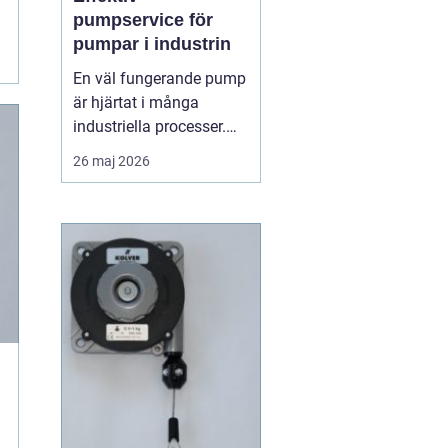
pumpservice för
pumpar i industrin
En väl fungerande pump
är hjärtat i många
industriella processer.
När flödet stannar,
26 maj 2026
stannar ofta hela
produktionen. Därför
spelar regelbunden
pumpserv...