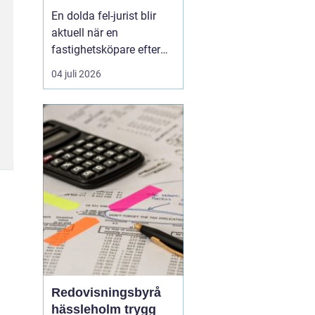
juridisk prövning
En dolda fel-jurist blir
och hantering av
aktuell när en
fastighetstvister
fastighetsköpare efter
tillträdet upptäcker
04 juli 2026
brister som inte varit
kända eller möjliga att
upptäcka vid köpet. Det
kan röra sig om
konstruktionsfel,
fuktproblem elle...
Redovisningsbyrå
hässleholm trygg