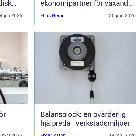
disk
ekonomipartner för växande
g av
företag
4 juli 2026
Elias Hedin
30 juni 2026
ör
Balansblock: en ovärderlig
hjälpreda i verkstadsmiljöer
6 maj 2026
Fredrik Dahl
18 maj 2026