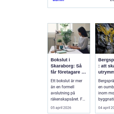
Bokslut i
Bergsp
Skaraborg: Så
: att s
får företagare ett
utrymm
tryggt avslut på
framti
Ett bokslut är mer
Bergsprä
året
infrast
än en formell
en oumbä
avslutning på
inom mo
räkenskapsåret. För
byggnat
f...
infrastruk
05 april 2026
04 april 