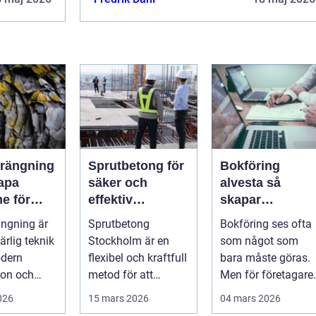
rängning
Sprutbetong för
Bokföring
kapa
säker och
alvesta så
e för
effektiv
skapar
dens
bergförstärknin
företagare
ngning är
Sprutbetong
Bokföring ses ofta
ruktur
g
trygghet och
rlig teknik
Stockholm är en
som något som
kontroll i
dern
flexibel och kraftfull
bara måste göras.
vardagen
ion och
metod för att
Men för företagare 
turella fr...
förstärka berg,...
Alvesta kan en
2026
15 mars 2026
04 mars 2026
genomtänkt bo...