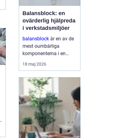
Balansblock: en
ovärderlig hjälpreda
i verkstadsmiljöer
balansblock
är en av de
mest oumbärliga
komponenterna i en
effektivt fungerande
18 maj 2026
verkstad. De underlättar
inte bara arbetet för
operatörerna, utan
maximerar också
produktionseffektivi...
i