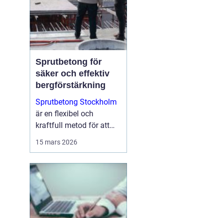
Sprutbetong för
säker och effektiv
bergförstärkning
Sprutbetong Stockholm
är en flexibel och
kraftfull metod för att
förstärka berg, reparera
15 mars 2026
skadad betong och
skapa hållba...