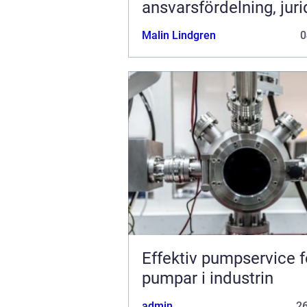
ansvarsfördelning, juri
prövning och hanterin
Malin Lindgren
0
fastighetstvister
Effektiv pumpservice f
pumpar i industrin
admin
2