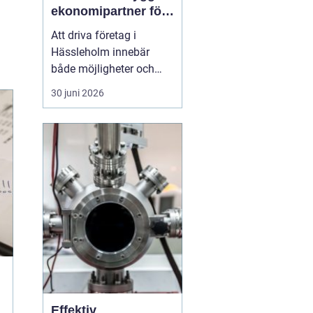
ekonomipartner för
växande företag
Att driva företag i
Hässleholm innebär
både möjligheter och
ansvar. Särskilt
30 juni 2026
ekonomin kräver
uppmärksamhet varje
dag: verifikationer ska
bokföras, löner betalas
ut, skatter räknas ut och
rapporter lämnas in i tid.
Många företagare
märker förr eller s...
Effektiv