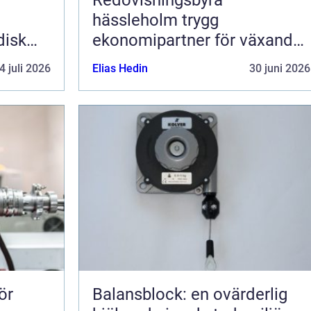
hässleholm trygg
disk
ekonomipartner för växande
g av
företag
4 juli 2026
Elias Hedin
30 juni 2026
ör
Balansblock: en ovärderlig