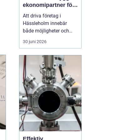
ekonomipartner för
växande företag
Att driva företag i
Hässleholm innebär
både möjligheter och
ansvar. Särskilt
30 juni 2026
ekonomin kräver
uppmärksamhet varje
dag: verifikationer ska
bokföras, löner betalas
ut, skatter räknas ut och
rapporter lämnas in i tid.
Många företagare
märker förr eller s...
Effektiv