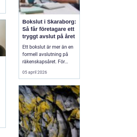
Bokslut i Skaraborg:
Så får företagare ett
tryggt avslut på året
Ett bokslut är mer än en
formell avslutning på
räkenskapsåret. För
företagare i Skaraborg
05 april 2026
fungerar det som ett
kvitto på hur
verksamheten mår, vilka
satsningar som lönat sig
och var riskerna finns...