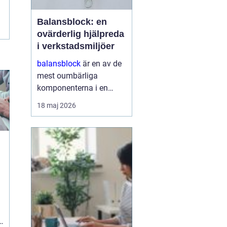
Balansblock: en
ovärderlig hjälpreda
i verkstadsmiljöer
balansblock
är en av de
mest oumbärliga
komponenterna i en
effektivt fungerande
18 maj 2026
verkstad. De underlättar
inte bara arbetet för
operatörerna, utan
maximerar också
produktionseffektivi...
i