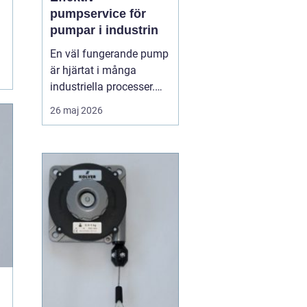
pumpservice för
pumpar i industrin
En väl fungerande pump
är hjärtat i många
industriella processer.
När flödet stannar,
26 maj 2026
stannar ofta hela
produktionen. Därför
spelar regelbunden
pumpserv...