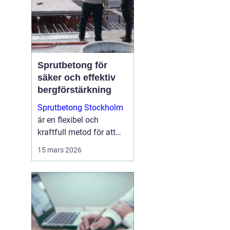
Sprutbetong för
säker och effektiv
bergförstärkning
Sprutbetong Stockholm
är en flexibel och
kraftfull metod för att
förstärka berg, reparera
15 mars 2026
skadad betong och
skapa hållba...