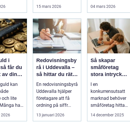
turella fr...
förstärka berg,...
Alvesta kan en
2026
15 mars 2026
04 mars 2026
genomtänkt bo...
uld i
Redovisningsby
Så skapar
u
rå i Uddevalla –
småföretag
 av dina
så hittar du rätt
stora intryck
aker
stöd för
med kreativ
 guld kan
En redovisningsbyrå
I en
företagets
marknadsföring
både
Uddevalla hjälper
konkurrensutsatt
ekonomi
 och lite
företagare att få
marknad behöver
 Många har
ordning på siffr...
småföretag hitta
mycken,
sätt att sticka ut
i 2026
13 januari 2026
14 december 2025
äktklenod...
utan ...