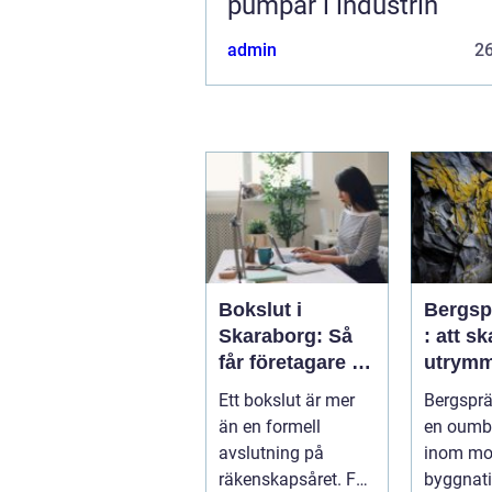
pumpar i industrin
admin
2
Bokslut i
Bergsp
Skaraborg: Så
: att s
får företagare ett
utrymm
tryggt avslut på
framti
Ett bokslut är mer
Bergsprä
året
infrast
än en formell
en oumbä
avslutning på
inom mo
räkenskapsåret. För
byggnat