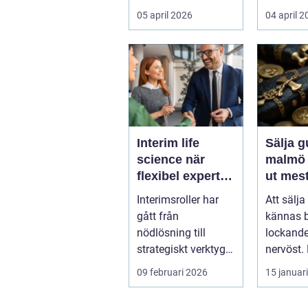
f...
infrastruk
05 april 2026
04 april 
Interim life
Sälja g
science när
malmö så får d
flexibel expertis
ut mest
avgör takten
värdes
Interimsroller har
Att sälja
gått från
kännas 
nödlösning till
lockande
strategiskt verktyg i
nervöst.
många bolag inom
ärvda s
09 februari 2026
15 januar
life science. Nä...
gamla sl