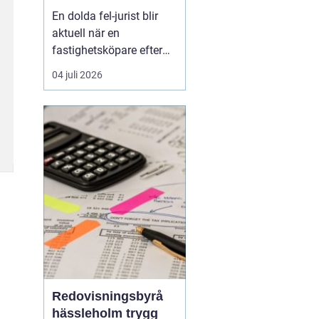
juridisk prövning
En dolda fel-jurist blir
och hantering av
aktuell när en
fastighetstvister
fastighetsköpare efter
tillträdet upptäcker
04 juli 2026
brister som inte varit
kända eller möjliga att
upptäcka vid köpet. Det
kan röra sig om
konstruktionsfel,
fuktproblem elle...
Redovisningsbyrå
hässleholm trygg