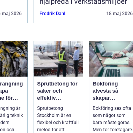
hjälpreda i verkstadsmiljöer
6 maj 2026
Fredrik Dahl
18 maj 2026
rängning
Sprutbetong för
Bokföring
kapa
säker och
alvesta så
e för
effektiv
skapar
dens
bergförstärknin
företagare
ngning är
Sprutbetong
Bokföring ses ofta
ruktur
g
trygghet och
rlig teknik
Stockholm är en
som något som
kontroll i
dern
flexibel och kraftfull
bara måste göras.
vardagen
ion och
metod för att
Men för företagare 