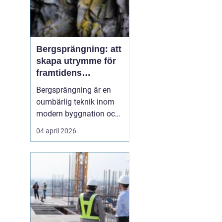
Bergsprängning: att
skapa utrymme för
framtidens
infrastruktur
Bergsprängning är en
oumbärlig teknik inom
modern byggnation och
infrastrukturella
04 april 2026
framsteg. När det krävs
att skära genom hårt
berg för att bana väg för
vägar, tunnlar eller
fundament, så...