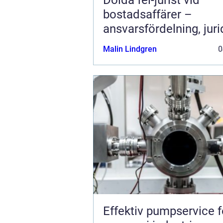
bostadsaffärer –
ansvarsfördelning, juri
prövning och hanterin
Malin Lindgren
0
fastighetstvister
Effektiv pumpservice f