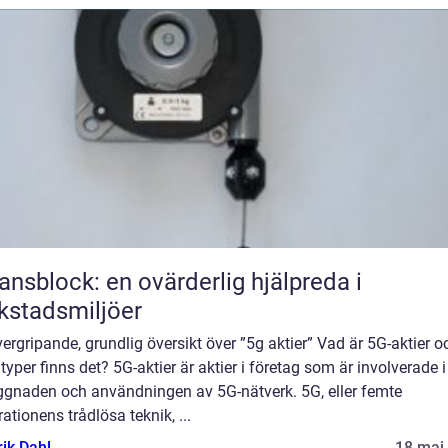
ansblock: en ovärderlig hjälpreda i
kstadsmiljöer
ergripande, grundlig översikt över ”5g aktier” Vad är 5G-aktier o
 typer finns det? 5G-aktier är aktier i företag som är involverade i
ggnaden och användningen av 5G-nätverk. 5G, eller femte
ationens trådlösa teknik, ...
rik Dahl
18 maj