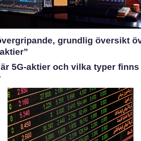
vergripande, grundlig översikt ö
aktier”
är 5G-aktier och vilka typer finns
?