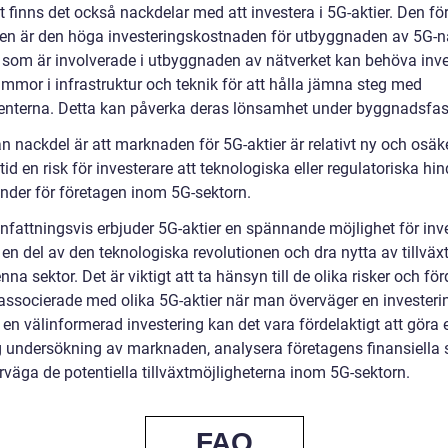
 finns det också nackdelar med att investera i 5G-aktier. Den fö
en är den höga investeringskostnaden för utbyggnaden av 5G-n
 som är involverade i utbyggnaden av nätverket kan behöva inv
ummor i infrastruktur och teknik för att hålla jämna steg med
enterna. Detta kan påverka deras lönsamhet under byggnadsfas
 nackdel är att marknaden för 5G-aktier är relativt ny och osäke
ltid en risk för investerare att teknologiska eller regulatoriska hi
hinder för företagen inom 5G-sektorn.
attningsvis erbjuder 5G-aktier en spännande möjlighet för inv
 en del av den teknologiska revolutionen och dra nytta av tillväx
na sektor. Det är viktigt att ta hänsyn till de olika risker och för
associerade med olika 5G-aktier när man överväger en investerin
 en välinformerad investering kan det vara fördelaktigt att göra 
g undersökning av marknaden, analysera företagens finansiella 
rväga de potentiella tillväxtmöjligheterna inom 5G-sektorn.
FAQ