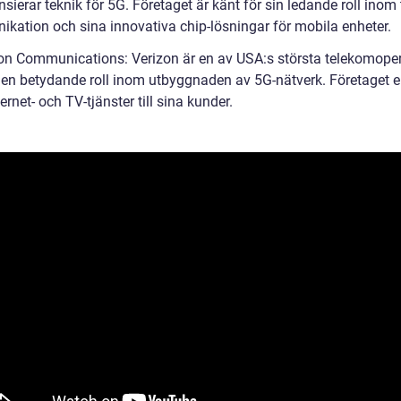
nsierar teknik för 5G. Företaget är känt för sin ledande roll inom
kation och sina innovativa chip-lösningar för mobila enheter.
zon Communications: Verizon är en av USA:s största telekomoper
 en betydande roll inom utbyggnaden av 5G-nätverk. Företaget e
ernet- och TV-tjänster till sina kunder.