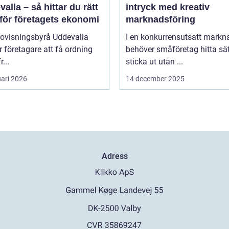
alla – så hittar du rätt
intryck med kreativ
 för företagets ekonomi
marknadsföring
dovisningsbyrå Uddevalla
I en konkurrensutsatt markn
r företagare att få ordning
behöver småföretag hitta sät
r...
sticka ut utan ...
uari 2026
14 december 2025
Adress