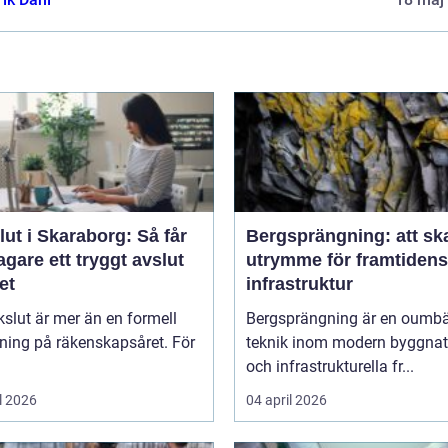
ut i Skaraborg: Så får
Bergsprängning: att sk
agare ett tryggt avslut
utrymme för framtidens
et
infrastruktur
kslut är mer än en formell
Bergsprängning är en oumbä
ning på räkenskapsåret. För
teknik inom modern byggnat
och infrastrukturella fr...
l 2026
04 april 2026