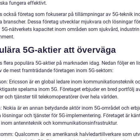
ska fungera effektivt.
ns också företag som fokuserar på tillämpningar av 5G-teknik i
ka branscher. Dessa företag utvecklar mjukvara och lösningar för
v 5G-nätverkets kapacitet inom områden som sjukvård, industrin
inment.
lära 5G-aktier att överväga
s flera populära 5G-aktier på marknaden idag. Nedan följer en li
v de mest framträdande företagen inom 5G-sektorn:
sson: Ericsson är en global ledare inom kommunikationsteknik oc
ktigaste spelarna inom 5G. Företaget erbjuder en bred portfölj a
r och tjänster till telekomoperatörer över hela världen.
a: Nokia är en annan betydande aktör inom 5G-området och erbj
 lösningar och tjänster för 5G-implementering. Företaget är känt
s inom antennteknik och kommunikationsinfrastruktur.
comm: Qualcomm är en amerikansk halvledartillverkare som utv