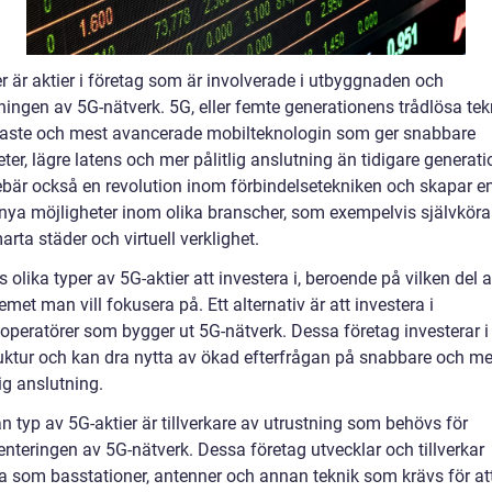
r är aktier i företag som är involverade i utbyggnaden och
ingen av 5G-nätverk. 5G, eller femte generationens trådlösa tekn
aste och mest avancerade mobilteknologin som ger snabbare
ter, lägre latens och mer pålitlig anslutning än tidigare generati
ebär också en revolution inom förbindelsetekniken och skapar e
ya möjligheter inom olika branscher, som exempelvis självkör
marta städer och virtuell verklighet.
s olika typer av 5G-aktier att investera i, beroende på vilken del 
met man vill fokusera på. Ett alternativ är att investera i
operatörer som bygger ut 5G-nätverk. Dessa företag investerar i
ruktur och kan dra nytta av ökad efterfrågan på snabbare och me
tlig anslutning.
 typ av 5G-aktier är tillverkare av utrustning som behövs för
nteringen av 5G-nätverk. Dessa företag utvecklar och tillverkar
a som basstationer, antenner och annan teknik som krävs för at