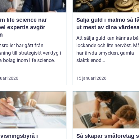
m life science när
Sälja guld i malmö så får du
bel expertis avgör
ut mest av dina värdes
en
Att sälja guld kan kännas b
msroller har gått från
lockande och lite nervöst. 
ning till strategiskt verktyg i
har ärvda smycken, gamla
 bolag inom life science.
släktklenod...
ruari 2026
15 januari 2026
visningsbyrå i
Så skapar småföretag s