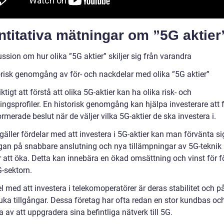
titativa mätningar om ”5G aktier
ssion om hur olika ”5G aktier” skiljer sig från varandra
orisk genomgång av för- och nackdelar med olika ”5G aktier”
iktigt att förstå att olika 5G-aktier kan ha olika risk- och
ingsprofiler. En historisk genomgång kan hjälpa investerare att 
rmerade beslut när de väljer vilka 5G-aktier de ska investera i.
gäller fördelar med att investera i 5G-aktier kan man förvänta si
ågan på snabbare anslutning och nya tillämpningar av 5G-teknik
att öka. Detta kan innebära en ökad omsättning och vinst för f
-sektorn.
l med att investera i telekomoperatörer är deras stabilitet och på
ka tillgångar. Dessa företag har ofta redan en stor kundbas oc
a av att uppgradera sina befintliga nätverk till 5G.